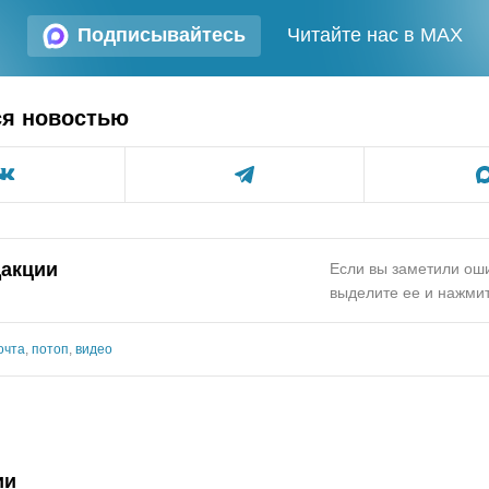
Подписывайтесь
Читайте нас в MAX
ся новостью
дакции
Если вы заметили оши
выделите ее и нажмит
очта
,
потоп
,
видео
ии