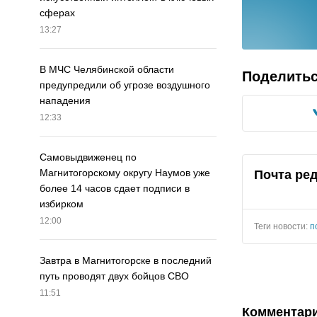
сферах
13:27
В МЧС Челябинской области
Поделить
предупредили об угрозе воздушного
нападения
12:33
Самовыдвиженец по
Магнитогорскому округу Наумов уже
Почта ре
более 14 часов сдает подписи в
избирком
12:00
Теги новости:
п
Завтра в Магнитогорске в последний
путь проводят двух бойцов СВО
11:51
Комментар