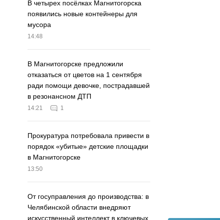
В четырех посёлках Магнитогорска
появились новые контейнеры для
мусора
14:48
В Магнитогорске предложили
отказаться от цветов на 1 сентября
ради помощи девочке, пострадавшей
в резонансном ДТП
14:21
1
Прокуратура потребовала привести в
порядок «убитые» детские площадки
в Магнитогорске
13:50
От госуправления до производства: в
Челябинской области внедряют
искусственный интеллект в ключевых