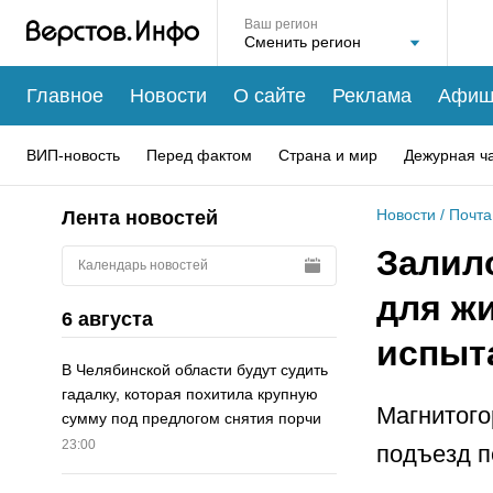
Ваш регион
Главное
Новости
О сайте
Реклама
Афиш
ВИП-новость
Перед фактом
Страна и мир
Дежурная ч
Новости
/
Почта
Лента новостей
Залило
Календарь новостей
для ж
6 августа
испыт
В Челябинской области будут судить
гадалку, которая похитила крупную
Магнитого
сумму под предлогом снятия порчи
23:00
подъезд п