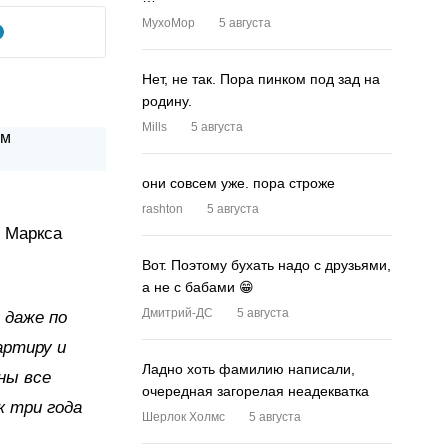
MyxoMop
5 августа
Нет, не так. Пора пинком под зад на
родину.
Mills
5 августа
они совсем уже. пора строже
rashton
5 августа
. Маркса
Вот. Поэтому бухать надо с друзьями,
а не с бабами 😁
Дмитрий-ДС
5 августа
 даже по
артиру и
Ладно хоть фамилию написали,
ны все
очередная загорелая неадекватка
к три года
Шерлок Холмс
5 августа