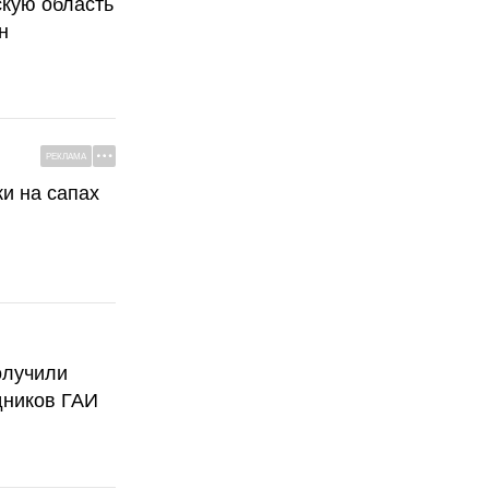
скую область
н
РЕКЛАМА
ки на сапах
олучили
дников ГАИ