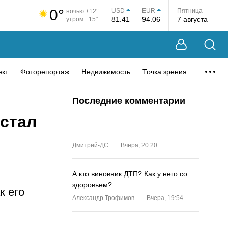
0°
USD
EUR
Пятница
ночью +12°
81.41
94.06
7 августа
утром +15°
ект
Фоторепортаж
Недвижимость
Точка зрения
Последние комментарии
 стал
…
м
Дмитрий-ДС
Вчера, 20:20
А кто виновник ДТП? Как у него со
здоровьем?
к его
Александр Трофимов
Вчера, 19:54
…