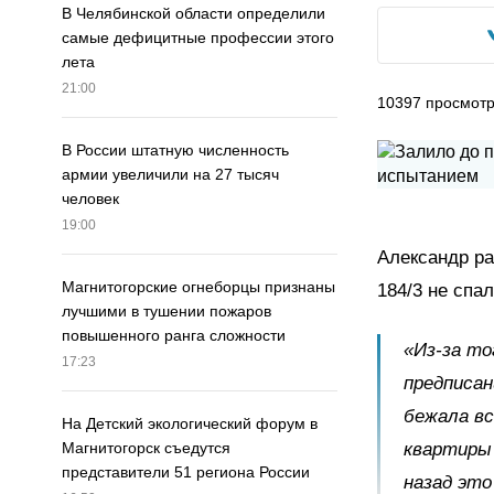
В Челябинской области определили
самые дефицитные профессии этого
лета
21:00
10397
просмот
В России штатную численность
армии увеличили на 27 тысяч
человек
19:00
Александр ра
Магнитогорские огнеборцы признаны
184/3 не спал
лучшими в тушении пожаров
повышенного ранга сложности
«Из-за то
17:23
предписан
бежала вс
На Детский экологический форум в
квартиры 
Магнитогорск съедутся
представители 51 региона России
назад это