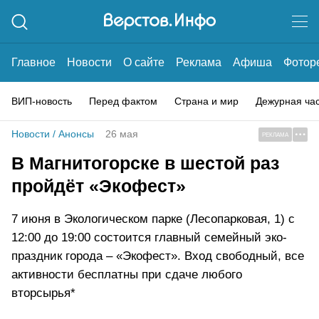
Главное
Новости
О сайте
Реклама
Афиша
Фотор
ВИП-новость
Перед фактом
Страна и мир
Дежурная ча
Новости
/
Анонсы
26 мая
РЕКЛАМА
В Магнитогорске в шестой раз
пройдёт «Экофест»
7 июня в Экологическом парке (Лесопарковая, 1) с
12:00 до 19:00 состоится главный семейный эко-
праздник города – «Экофест». Вход свободный, все
активности бесплатны при сдаче любого
вторсырья*