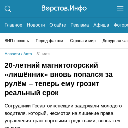
Главное
Новости
О сайте
Реклама
Афиша
Фотор
ВИП-новость
Перед фактом
Страна и мир
Дежурная ча
Новости
/
Авто
31 мая
20-летний магнитогорский
«лишённик» вновь попался за
рулём – теперь ему грозит
реальный срок
Сотрудники Госавтоинспекции задержали молодого
водителя, который, несмотря на лишение права
управления транспортными средствами, вновь сел