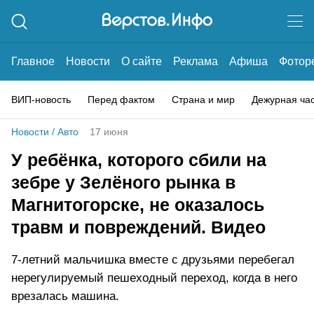
Главное
Новости
О сайте
Реклама
Афиша
Фотор
ВИП-новость
Перед фактом
Страна и мир
Дежурная ча
Новости
/
Авто
17 июня
У ребёнка, которого сбили на
зебре у Зелёного рынка в
Магнитогорске, не оказалось
травм и повреждений. Видео
7-летний мальчишка вместе с друзьями перебегал
нерегулируемый пешеходный переход, когда в него
врезалась машина.