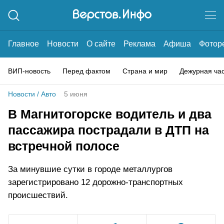
Главное
Новости
О сайте
Реклама
Афиша
Фотор
ВИП-новость
Перед фактом
Страна и мир
Дежурная ча
Новости
/
Авто
5 июня
В Магнитогорске водитель и два
пассажира пострадали в ДТП на
встречной полосе
За минувшие сутки в городе металлургов
зарегистрировано 12 дорожно-транспортных
происшествий.