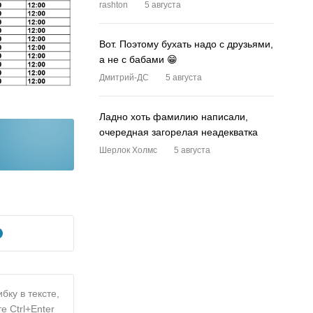
rashton
5 августа
Вот. Поэтому бухать надо с друзьями,
а не с бабами 😁
Дмитрий-ДС
5 августа
Ладно хоть фамилию написали,
очередная загорелая неадекватка
Шерлок Холмс
5 августа
бку в тексте,
е Ctrl+Enter