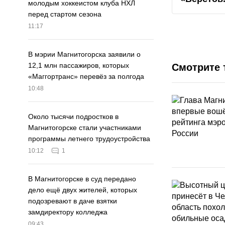
молодым хоккеистом клуба НХЛ
перед стартом сезона
11:17
В мэрии Магнитогорска заявили о
12,1 млн пассажиров, которых
Смотрите 
«Маггортранс» перевёз за полгода
10:48
Около тысячи подростков в
Магнитогорске стали участниками
программы летнего трудоустройства
10:12
1
В Магнитогорске в суд передано
дело ещё двух жителей, которых
подозревают в даче взятки
замдиректору колледжа
09:43