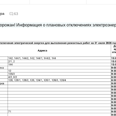
тра
63