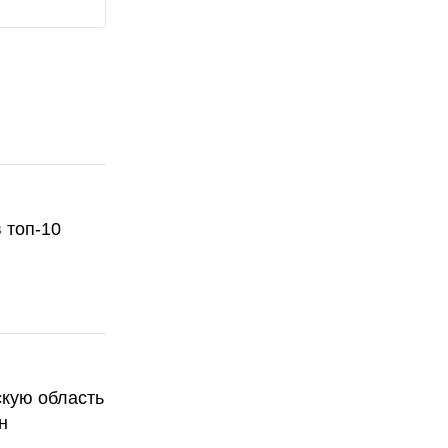
 топ-10
скую область
н