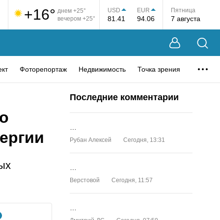
+16°
USD
EUR
Пятница
днем +25°
81.41
94.06
7 августа
вечером +25°
ект
Фоторепортаж
Недвижимость
Точка зрения
Последние комментарии
о
…
ергии
Рубан Алексей
Сегодня, 13:31
ых
…
Верстовой
Сегодня, 11:57
…