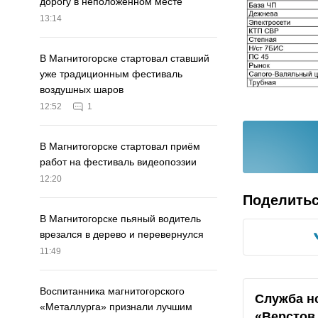
дорогу в неположенном месте
13:14
В Магнитогорске стартовал ставший
уже традиционным фестиваль
воздушных шаров
12:52
1
В Магнитогорске стартовал приём
работ на фестиваль видеопоэзии
12:20
Поделить
В Магнитогорске пьяный водитель
врезался в дерево и перевернулся
11:49
Воспитанника магнитогорского
Служба н
«Металлурга» признали лучшим
«Верстов