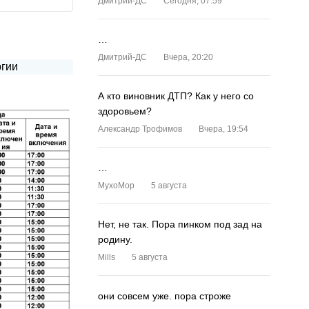
Дмитрий-ДС
Сегодня, 07:59
…
Дмитрий-ДС
Вчера, 20:20
А кто виновник ДТП? Как у него со
здоровьем?
Александр Трофимов
Вчера, 19:54
…
MyxoMop
5 августа
Нет, не так. Пора пинком под зад на
родину.
Mills
5 августа
они совсем уже. пора строже