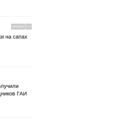
РЕКЛАМА
ки на сапах
олучили
дников ГАИ