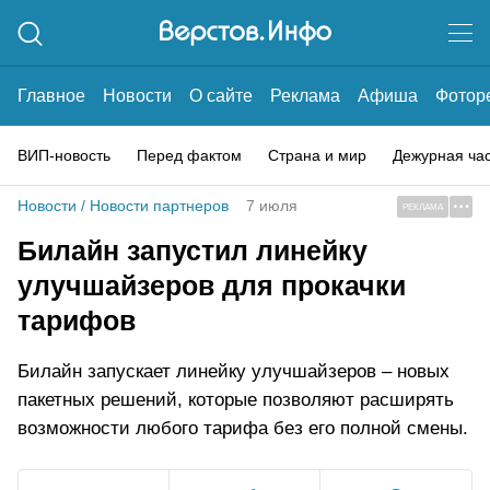
Главное
Новости
О сайте
Реклама
Афиша
Фотор
ВИП-новость
Перед фактом
Страна и мир
Дежурная ча
Новости
/
Новости партнеров
7 июля
РЕКЛАМА
Билайн запустил линейку
улучшайзеров для прокачки
тарифов
Билайн запускает линейку улучшайзеров – новых
пакетных решений, которые позволяют расширять
возможности любого тарифа без его полной смены.