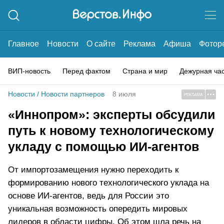
Главное
Новости
О сайте
Реклама
Афиша
Фотор
ВИП-новость
Перед фактом
Страна и мир
Дежурная ча
Новости
/
Новости партнеров
8 июля
РЕКЛАМА
«Иннопром»: эксперты обсудили
путь к новому технологическому
укладу с помощью ИИ-агентов
От импортозамещения нужно переходить к
формированию нового технологического уклада на
основе ИИ-агентов, ведь для России это
уникальная возможность опередить мировых
лидеров в области цифры. Об этом шла речь на