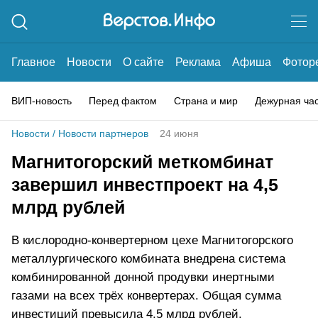
Главное
Новости
О сайте
Реклама
Афиша
Фотор
ВИП-новость
Перед фактом
Страна и мир
Дежурная ча
Новости
/
Новости партнеров
24 июня
Магнитогорский меткомбинат
завершил инвестпроект на 4,5
млрд рублей
В кислородно-конвертерном цехе Магнитогорского
металлургического комбината внедрена система
комбинированной донной продувки инертными
газами на всех трёх конвертерах. Общая сумма
инвестиций превысила 4,5 млрд рублей.