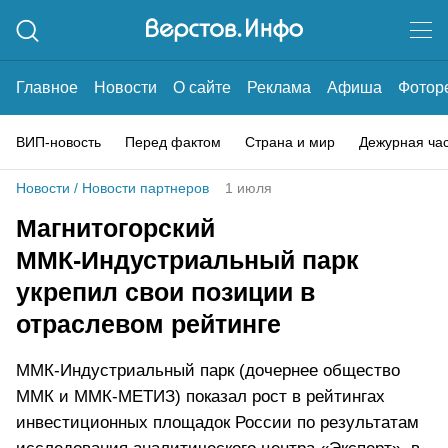
Главное
Новости
О сайте
Реклама
Афиша
Фотор
ВИП-новость
Перед фактом
Страна и мир
Дежурная ча
Новости
/
Новости партнеров
1 июля
Магнитогорский
ММК‑Индустриальный парк
укрепил свои позиции в
отраслевом рейтинге
ММК‑Индустриальный парк (дочернее общество
ММК и ММК‑МЕТИЗ) показал рост в рейтингах
инвестиционных площадок России по результатам