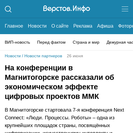
Главное
Новости
О сайте
Реклама
Афиша
Фотор
ВИП-новость
Перед фактом
Страна и мир
Дежурная ча
Новости
/
Новости партнеров
26 июня
На конференции в
Магнитогорске рассказали об
экономическом эффекте
цифровых проектов ММК
В Магнитогорске стартовала 7-я конференция Next
Connect: «Люди. Процессы. Роботы» – одна из
крупнейших площадок страны, посвящённых