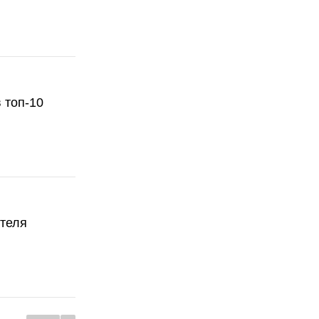
 топ-10
ателя