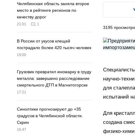
Челябинская область заняла второе
место в рейтинге регионов по
качеству дорог
21:01
1
3195
просмотр
В России от укусов клещей
пострадало более 420 тысяч человек
19:00
Специалисты 
Грузовик превратил иномарку в груду
научно-техн
металла: завершено расследование
смертельного ДТП в Магнитогорске
для сталепла
17:21
испытаний на
Синоптики прогнозируют до +35
Для кристалл
градусов в Челябинской области.
создана смес
Скрин
16:47
физико-хими