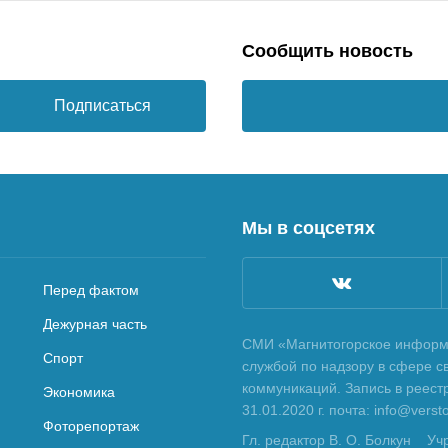
Сообщить новость
Подписаться
Мы в соцсетях
Перед фактом
Дежурная часть
СМИ «Магнитогорское информа
Спорт
службой по надзору в сфере с
коммуникаций. Запись в реес
Экономика
31.01.2020 г. почта: info@vers
Фоторепортаж
Гл. редактор В. О. Болкун
Уч