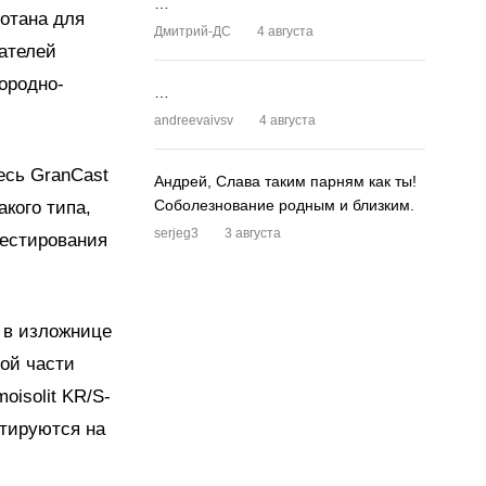
…
ботана для
Дмитрий-ДС
4 августа
ателей
ородно-
…
andreevaivsv
4 августа
есь GranCast
Андрей, Слава таким парням как ты!
Соболезнование родным и близким.
кого типа,
serjeg3
3 августа
тестирования
 в изложнице
ной части
oisolit KR/S-
стируются на