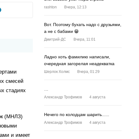
rashton
Вчера, 12:13
Вот. Поэтому бухать надо с друзьями,
а не с бабами 😁
Дмитрий-ДС
Вчера, 11:01
Ладно хоть фамилию написали,
очередная загорелая неадекватка
пертами
Шерлок Холмс
Вчера, 01:29
ых смесей
…
ых стадиях
Александр Трофимов
4 августа
Нечего по колодцам шарить......
ок (МНЛЗ)
Александр Трофимов
4 августа
 новыми
ами и имеет