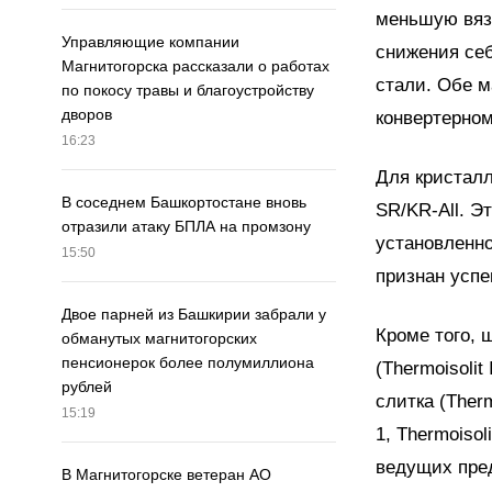
меньшую вязк
Управляющие компании
снижения себ
Магнитогорска рассказали о работах
стали. Обе 
по покосу травы и благоустройству
дворов
конвертерно
16:23
Для кристал
В соседнем Башкортостане вновь
SR/KR-All. Э
отразили атаку БПЛА на промзону
установленно
15:50
признан усп
Двое парней из Башкирии забрали у
Кроме того,
обманутых магнитогорских
пенсионерок более полумиллиона
(Thermoisolit
рублей
слитка (Therm
15:19
1, Thermoiso
ведущих пре
В Магнитогорске ветеран АО