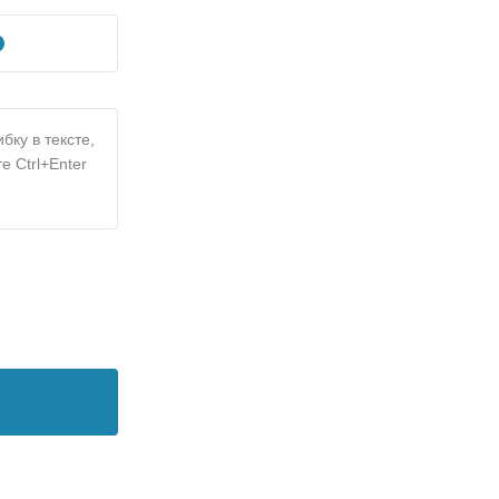
бку в тексте,
е Ctrl+Enter