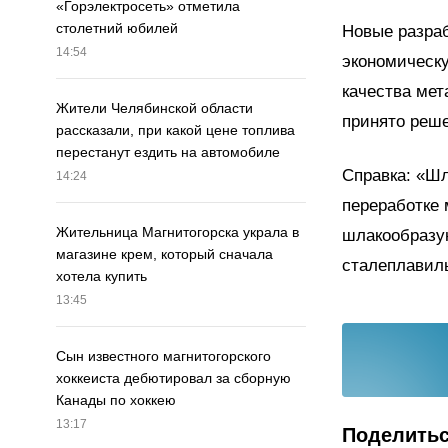
«Горэлектросеть» отметила
столетний юбилей
Новые разраб
14:54
экономическ
качества мет
Жители Челябинской области
принято реше
рассказали, при какой цене топлива
перестанут ездить на автомобиле
Справка: «Ш
14:24
переработке 
Жительница Магнитогорска украла в
шлакообразу
магазине крем, который сначала
сталеплавил
хотела купить
13:45
Сын известного магнитогорского
хоккеиста дебютировал за сборную
Канады по хоккею
13:17
Поделить