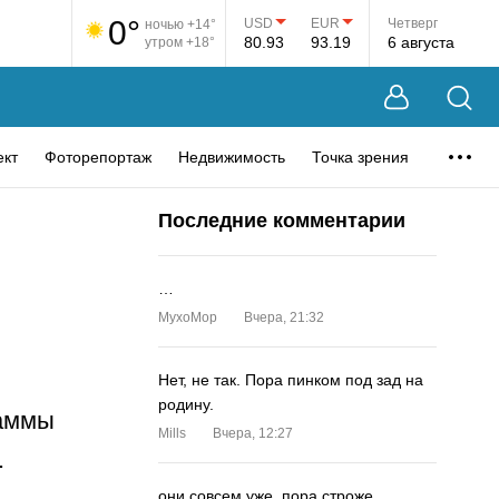
0°
USD
EUR
Четверг
ночью +14°
80.93
93.19
6 августа
утром +18°
ект
Фоторепортаж
Недвижимость
Точка зрения
Последние комментарии
…
MyxoMop
Вчера, 21:32
Нет, не так. Пора пинком под зад на
родину.
раммы
Mills
Вчера, 12:27
.
они совсем уже. пора строже