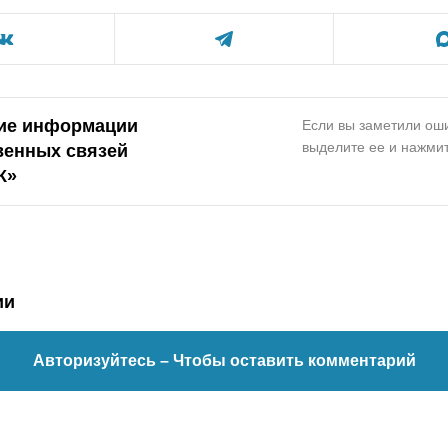
ие информации
Если вы заметили оши
выделите ее и нажмит
венных связей
К»
ии
Авторизуйтесь
– Чтобы оставить комментарий