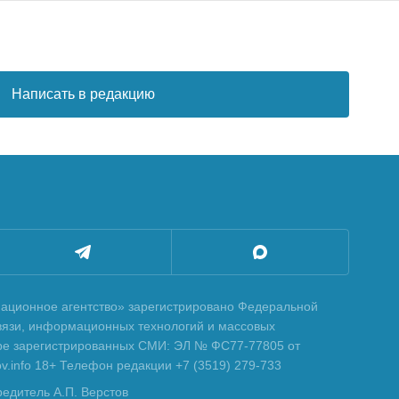
Написать в редакцию
ционное агентство» зарегистрировано Федеральной
вязи, информационных технологий и массовых
тре зарегистрированных СМИ: ЭЛ № ФС77-77805 от
tov.info 18+ Телефон редакции +7 (3519) 279-733
редитель А.П. Верстов