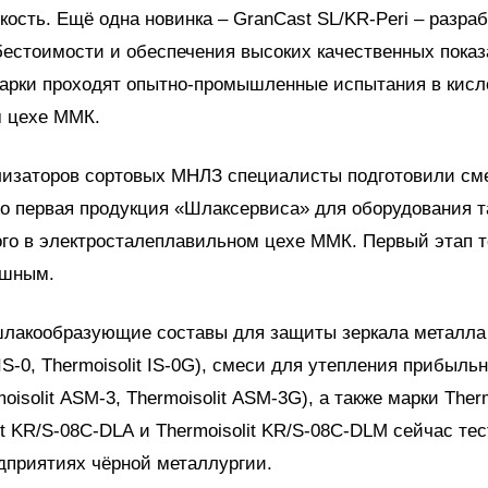
ость. Ещё одна новинка – GranCast SL/KR-Peri – разра
естоимости и обеспечения высоких качественных показ
марки проходят опытно-промышленные испытания в кисл
м цехе ММК.
лизаторов сортовых МНЛЗ специалисты подготовили см
то первая продукция «Шлаксервиса» для оборудования та
го в электросталеплавильном цехе ММК. Первый этап 
ешным.
 шлакообразующие составы для защиты зеркала металла
 IS-0, Thermoisolit IS-0G), смеси для утепления прибыль
oisolit АSМ-3, Thermoisolit АSМ-3G), а также марки Therm
lit KR/S-08С-DLА и Thermoisolit KR/S-08С-DLМ сейчас те
дприятиях чёрной металлургии.