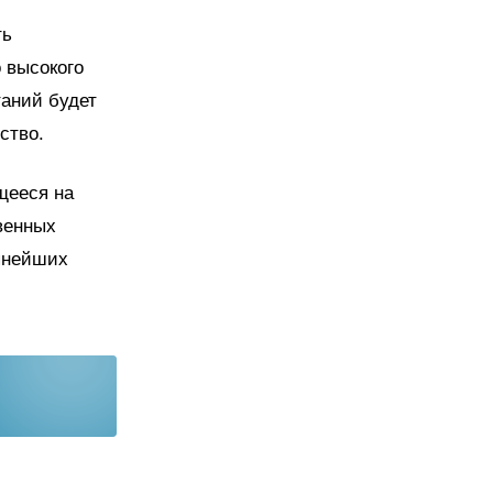
ть
 высокого
таний будет
ство.
щееся на
венных
пнейших