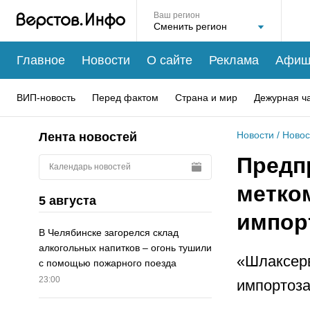
Ваш регион
Главное
Новости
О сайте
Реклама
Афиш
ВИП-новость
Перед фактом
Страна и мир
Дежурная ч
Новости
/
Новос
Лента новостей
Предп
Календарь новостей
метко
5 августа
импор
В Челябинске загорелся склад
алкогольных напитков – огонь тушили
«Шлаксерв
с помощью пожарного поезда
23:00
импортоза