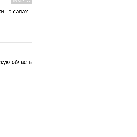
РЕКЛАМА
ки на сапах
скую область
н