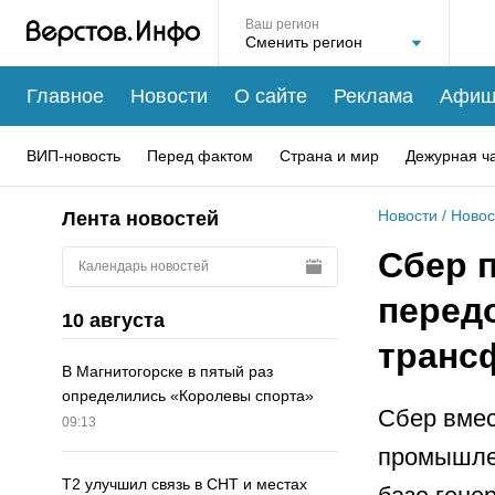
Ваш регион
Главное
Новости
О сайте
Реклама
Афиш
ВИП-новость
Перед фактом
Страна и мир
Дежурная ч
Новости
/
Новос
Лента новостей
Сбер 
Календарь новостей
перед
10 августа
транс
В Магнитогорске в пятый раз
определились «Королевы спорта»
Сбер вмес
09:13
промышле
Т2 улучшил связь в СНТ и местах