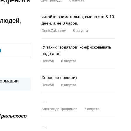
недрения в
Дмитрий-ДС
8 августа
читайте внимательно, смена это 8-10
 людей,
дней, а не 8 часов.
DenisZakharov
8 августа
,У таких "водятлов" конфисковывать
надо авто
Пенс58
8 августа
Хорошие новости)
Пенс58
8 августа
…
Александр Трофимов
7 августа
Уральского
…