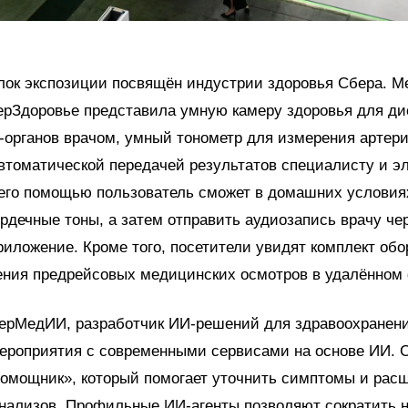
лок экспозиции посвящён индустрии здоровья Сбера. М
ерЗдоровье представила умную камеру здоровья для ди
органов врачом, умный тонометр для измерения артер
втоматической передачей результатов специалисту и э
 его помощью пользователь сможет в домашних условия
рдечные тоны, а затем отправить аудиозапись врачу че
иложение. Кроме того, посетители увидят комплект об
ения предрейсовых медицинских осмотров в удалённом
ерМедИИ, разработчик ИИ-решений для здравоохранени
ероприятия с современными сервисами на основе ИИ. 
омощник», который помогает уточнить симптомы и рас
нализов. Профильные ИИ-агенты позволяют сократить н