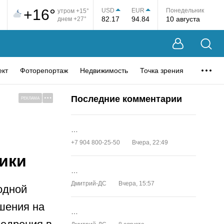
+16°
USD
EUR
Понедельник
утром +15°
82.17
94.84
10 августа
днем +27°
ект
Фоторепортаж
Недвижимость
Точка зрения
Последние комментарии
РЕКЛАМА
…
+7 904 800-25-50
Вчера, 22:49
ики
…
Дмитрий-ДС
Вчера, 15:57
одной
шения на
…