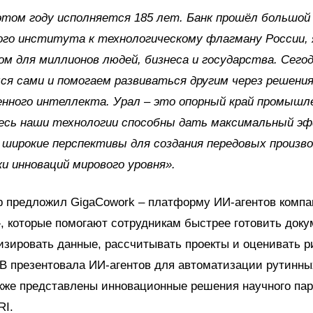
этом году исполняется 185 лет. Банк прошёл большой
го института к технологическому флагману России, 
м для миллионов людей, бизнеса и государства. Сего
ся сами и помогаем развиваться другим через решения
нного интеллекта. Урал – это опорный край промышл
десь наши технологии способны дать максимальный э
широкие перспективы для создания передовых произв
и инноваций мирового уровня».
р предложил GigaCowork – платформу ИИ-агентов комп
, которые помогают сотрудникам быстрее готовить доку
изировать данные, рассчитывать проекты и оценивать р
В презентовала ИИ-агентов для автоматизации рутинны
кже представлены инновационные решения научного па
RI.