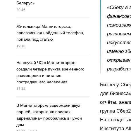
Беларусь
«Сберу в 
20:46
финансово
помощнико
Жительница Магнитогорска,
присвоившая найденный телефон,
развиваем
попала под статью
искусстве
19:18
именно з
открывая 
На случай ЧС в Магнитогорске
разработк
создали четыре пункта временного
размещения и питания
пострадавшего населения
Бизнесу Сбе
17:44
для бизнеса»
отчёты, анал
В Магнитогорске задержали двух
группа Сбер2
парней, которые «в поисках
адреналина» пробрались в чужой
На стенде та
дом
Института AI