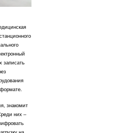
едицинская
станционного
иального
лектронный
х записать
рез
орудования
 формате.
я, знакомит
Среди них –
шифровать
агрузку на