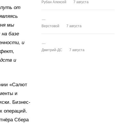
Рубан Алексей
7 августа
 путь от
являясь
…
дня мы
Верстовой
7 августа
 на базе
енности, и
…
Дмитрий-ДС
7 августа
ффект,
одств и
ании «Салют
менты и
иски. Бизнес-
х операций.
ртнёра Сбера