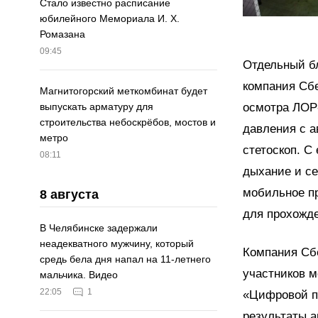
Стало известно расписание
юбилейного Мемориала И. Х.
Ромазана
09:45
Отдельный б
компания Сб
Магнитогорский меткомбинат будет
осмотра ЛОР-
выпускать арматуру для
строительства небоскрёбов, мостов и
давления с а
метро
стетоскоп. С
08:11
дыхание и се
мобильное пр
8 августа
для прохожд
В Челябинске задержали
неадекватного мужчину, который
Компания Сб
средь бела дня напал на 11-летнего
участников м
мальчика. Видео
22:05
1
«Цифровой п
результаты а