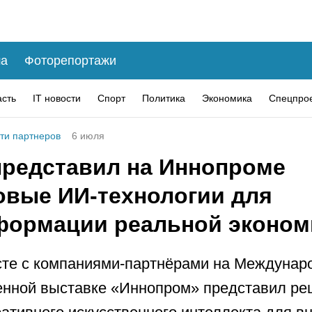
а
Фоторепортажи
асть
IT новости
Спорт
Политика
Экономика
Спецпро
ти партнеров
6 июля
представил на Иннопроме
овые ИИ-технологии для
формации реальной эконом
те с компаниями-партнёрами на Междунар
нной выставке «Иннопром» представил ре