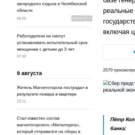
базе гене
загородного отдыха в Челябинской
реальные 
области
08:00
РЕКЛАМА
государст
включая 
Работодатели не смогут
устанавливать испытательный срок
женщинам с детьми до 3 лет
07:30
2570
просмотр
9 августа
Житель Магнитогорска пострадал в
результате пожара в квартире
22:11
Стал известен состав
Пётр Кол
магнитогорского «Металлурга»,
банка:
который отправился на сборы в