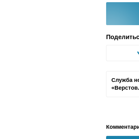
Поделить
Служба н
«Верстов
Комментар