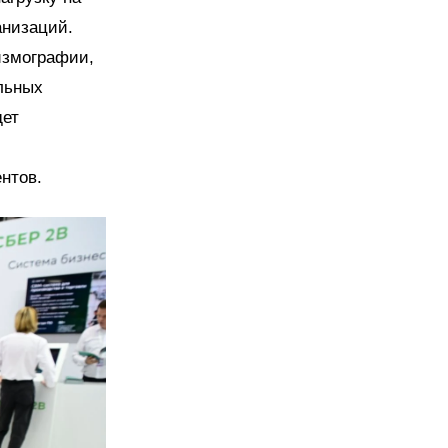
анизаций.
измографии,
альных
дет
нтов.