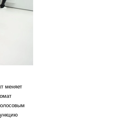
кт меняет
комат
голосовым
функцию