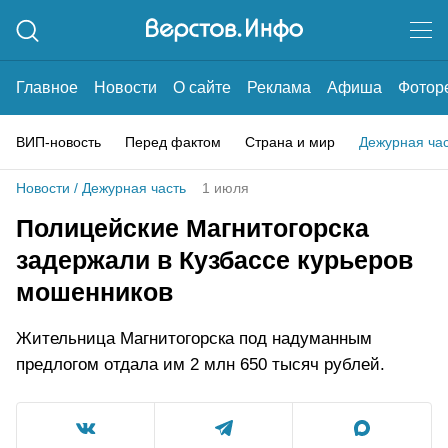
Главное
Новости
О сайте
Реклама
Афиша
Фотор
ВИП-новость
Перед фактом
Страна и мир
Дежурная ча
Новости
/
Дежурная часть
1 июля
Полицейские Магнитогорска
задержали в Кузбассе курьеров
мошенников
Жительница Магнитогорска под надуманным
предлогом отдала им 2 млн 650 тысяч рублей.