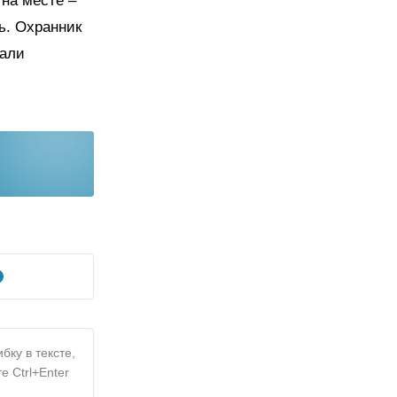
на месте –
ь. Охранник
дали
бку в тексте,
е Ctrl+Enter