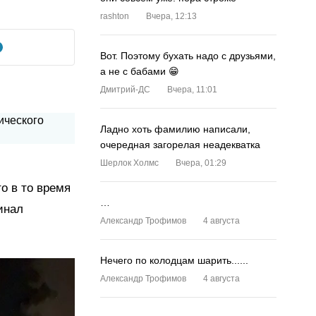
rashton
Вчера, 12:13
Вот. Поэтому бухать надо с друзьями,
а не с бабами 😁
Дмитрий-ДС
Вчера, 11:01
Ладно хоть фамилию написали,
очередная загорелая неадекватка
Шерлок Холмс
Вчера, 01:29
о в то время
…
инал
Александр Трофимов
4 августа
Нечего по колодцам шарить......
Александр Трофимов
4 августа