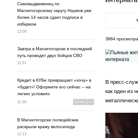
Самовыдвиженец по
Магнитогорскому округу Наумов уже
более 14 часов сдает подписи в
избирком
12:00
3884
просмотр
Завтра в Магнитогорске в последний
путь проводят двух бойцов СВО
11:51
Кредит в КУБе превращает «хочу» в
В пресс-служ
«будет»! Оформите его сейчас – на
как один из 
легких условиях
металлически
11:30
РЕКЛАМА
В Магнитогорске полицейские
раскрыли кражу велосипеда
11:13