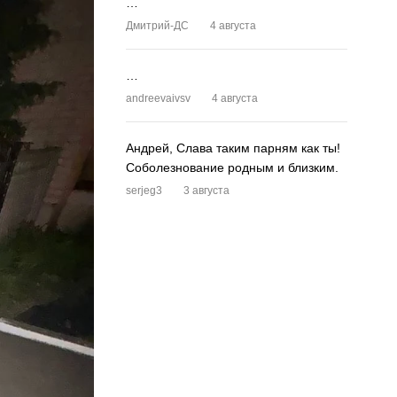
…
Дмитрий-ДС
4 августа
…
andreevaivsv
4 августа
Андрей, Слава таким парням как ты!
Соболезнование родным и близким.
serjeg3
3 августа