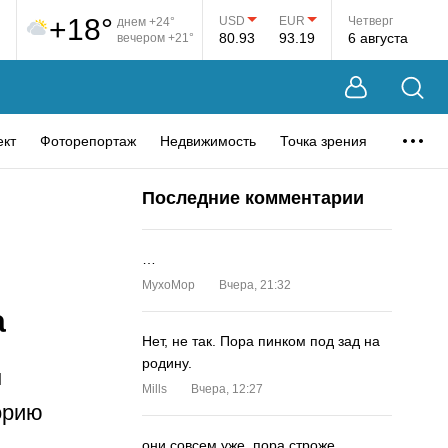
+18°
USD
EUR
Четверг
днем +24°
80.93
93.19
6 августа
вечером +21°
ект
Фоторепортаж
Недвижимость
Точка зрения
Последние комментарии
…
MyxoMop
Вчера, 21:32
а
Нет, не так. Пора пинком под зад на
родину.
н
Mills
Вчера, 12:27
орию
они совсем уже. пора строже