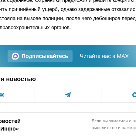
 за содеянное. Охранники предложили решить конфликт 
ить причинённый ущерб, однако задержанные отказалис
стояла на вызове полиции, после чего дебоширов пере
правоохранительных органов.
Подписывайтесь
Читайте нас в MAX
ся новостью
овостей
Если вы заметили оши
выделите ее и нажмит
.Инфо»