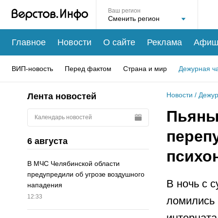
Ваш регион
Главное
Новости
О сайте
Реклама
Афиш
ВИП-новость
Перед фактом
Страна и мир
Дежурная ч
Новости
/
Дежур
Лента новостей
Пьяны
Календарь новостей
переп
6 августа
психо
В МЧС Челябинской области
предупредили об угрозе воздушного
В ночь с 
нападения
12:33
ломились 
интерната