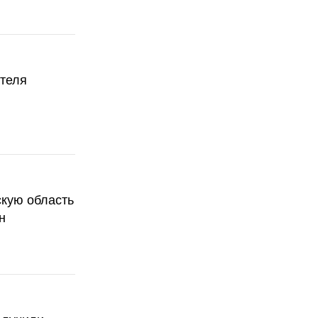
ателя
скую область
н