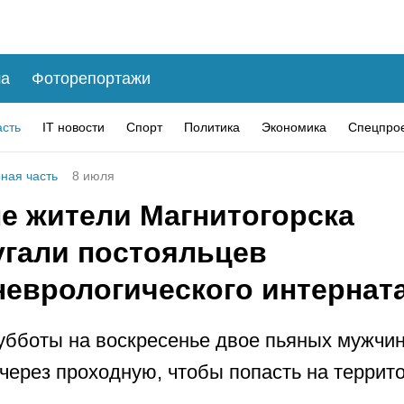
а
Фоторепортажи
асть
IT новости
Спорт
Политика
Экономика
Спецпро
ная часть
8 июля
е жители Магнитогорска
угали постояльцев
неврологического интернат
субботы на воскресенье двое пьяных мужчи
через проходную, чтобы попасть на террит
.