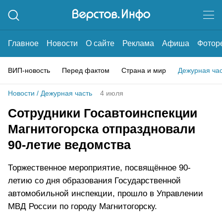
Главное
Новости
О сайте
Реклама
Афиша
Фотор
ВИП-новость
Перед фактом
Страна и мир
Дежурная ча
Новости
/
Дежурная часть
4 июля
Сотрудники Госавтоинспекции
Магнитогорска отпраздновали
90-летие ведомства
Торжественное мероприятие, посвящённое 90-
летию со дня образования Государственной
автомобильной инспекции, прошло в Управлении
МВД России по городу Магнитогорску.