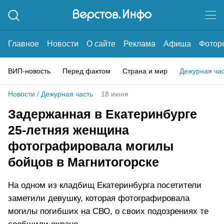
Главное
Новости
О сайте
Реклама
Афиша
Фотор
ВИП-новость
Перед фактом
Страна и мир
Дежурная ча
Новости
/
Дежурная часть
18 июня
Задержанная в Екатеринбурге
25-летняя женщина
фотографировала могилы
бойцов в Магнитогорске
На одном из кладбищ Екатеринбурга посетители
заметили девушку, которая фотографировала
могилы погибших на СВО, о своих подозрениях те