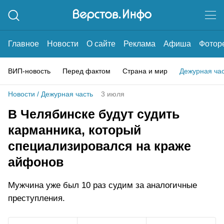
Главное
Новости
О сайте
Реклама
Афиша
Фотор
ВИП-новость
Перед фактом
Страна и мир
Дежурная ча
Новости
/
Дежурная часть
3 июля
В Челябинске будут судить
карманника, который
специализировался на краже
айфонов
Мужчина уже был 10 раз судим за аналогичные
преступления.