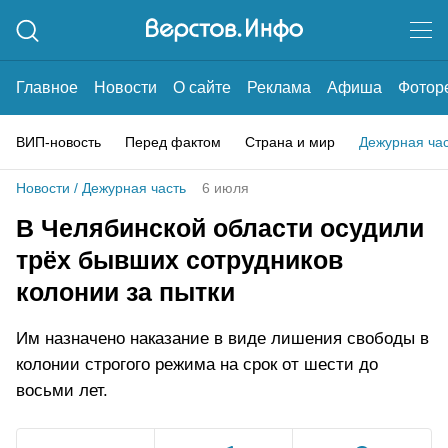
Главное
Новости
О сайте
Реклама
Афиша
Фотор
ВИП-новость
Перед фактом
Страна и мир
Дежурная ча
Новости
/
Дежурная часть
6 июля
В Челябинской области осудили
трёх бывших сотрудников
колонии за пытки
Им назначено наказание в виде лишения свободы в
колонии строгого режима на срок от шести до
восьми лет.