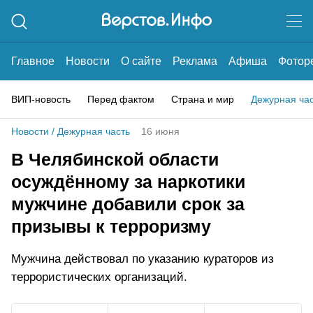
Главное
Новости
О сайте
Реклама
Афиша
Фотор
ВИП-новость
Перед фактом
Страна и мир
Дежурная ча
Новости
/
Дежурная часть
16 июня
В Челябинской области
осуждённому за наркотики
мужчине добавили срок за
призывы к терроризму
Мужчина действовал по указанию кураторов из
террористических организаций.