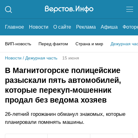
Главное
Новости
О сайте
Реклама
Афиша
Фотор
ВИП-новость
Перед фактом
Страна и мир
Дежурная ча
Новости
/
Дежурная часть
15 июня
В Магнитогорске полицейские
разыскали пять автомобилей,
которые перекуп-мошенник
продал без ведома хозяев
26-летний горожанин обманул знакомых, которые
планировали поменять машины.