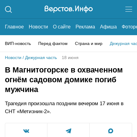
Главное
Новости
О сайте
Реклама
Афиша
Фотор
ВИП-новость
Перед фактом
Страна и мир
Дежурная ча
Новости
/
Дежурная часть
18 июня
В Магнитогорске в охваченном
огнём садовом домике погиб
мужчина
Трагедия произошла поздним вечером 17 июня в
СНТ «Метизник-2».