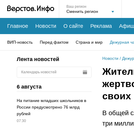
Ваш регион
Главное
Новости
О сайте
Реклама
Афиш
ВИП-новость
Перед фактом
Страна и мир
Дежурная ч
Новости
/
Дежур
Лента новостей
Жител
Календарь новостей
жертв
6 августа
своих
На питание младших школьников в
России предусмотрено 76 млрд
В общей с
рублей
07:30
три милли