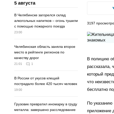
5 августа
В Челябинске загорелся склад
алкогольных напитков – огонь тушили
3197
просмотр
с помощью пожарного поезда
23:00
Челябинская область заняла второе
место в рейтинге регионов по
качеству дорог
В полицию о
21:01
1
рассказала, 
который пред
В России от укусов клещей
что неизвест
пострадало более 420 тысяч человек
бесплатно по
19:00
По указанию
Грузовик превратил иномарку в груду
металла: завершено расследование
приложение д