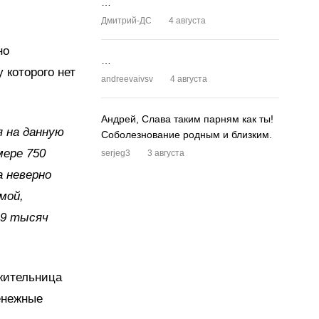
…
Дмитрий-ДС
4 августа
но
…
 которого нет
andreevaivsv
4 августа
Андрей, Слава таким парням как ты!
я на данную
Соболезнование родным и близким.
мере 750
serjeg3
3 августа
а неверно
мой,
49 тысяч
жительница
енежные