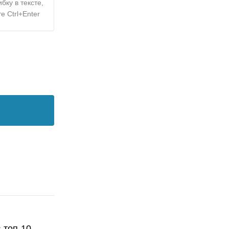
бку в тексте,
е Ctrl+Enter
 топ-10