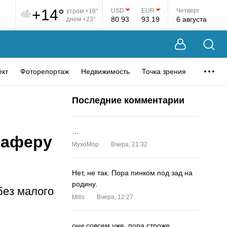
+14°
USD
EUR
Четверг
утром +18°
80.93
93.19
6 августа
днем +23°
ект
Фоторепортаж
Недвижимость
Точка зрения
Последние комментарии
…
 аферу
MyxoMop
Вчера, 21:32
Нет, не так. Пора пинком под зад на
родину.
без малого
Mills
Вчера, 12:27
они совсем уже. пора строже