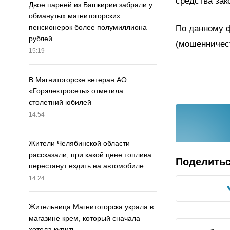
средства зак
Двое парней из Башкирии забрали у
обманутых магнитогорских
пенсионерок более полумиллиона
По данному ф
рублей
(мошенничес
15:19
В Магнитогорске ветеран АО
«Горэлектросеть» отметила
столетний юбилей
14:54
Жители Челябинской области
рассказали, при какой цене топлива
Поделить
перестанут ездить на автомобиле
14:24
Жительница Магнитогорска украла в
магазине крем, который сначала
хотела купить