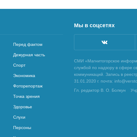
Мы в соцсетях
Перед фактом
Дежурная часть
СМИ «Магнитогорское информа
Спорт
службой по надзору в сфере с
коммуникаций. Запись в реес
Экономика
31.01.2020 г. почта: info@vers
Фоторепортаж
Гл. редактор В. О. Болкун
Уч
Точка зрения
Здоровье
Слухи
Персоны