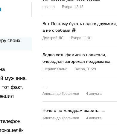
rashton
Вчера, 12:13
Вот. Поэтому бухать надо с друзьями,
а не с бабами 😁
Дмитрий-ДС
Вчера, 11:01
Ладно хоть фамилию написали,
очередная загорелая неадекватка
на
Шерлок Холмс
Вчера, 01:29
ый мужчина,
…
 тот факт,
Александр Трофимов
4 августа
 решил
Нечего по колодцам шарить......
Александр Трофимов
4 августа
 телефон
птокошелёк