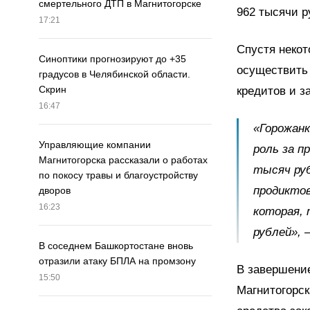
смертельного ДТП в Магнитогорске
962 тысячи р
17:21
Спустя некот
Синоптики прогнозируют до +35
осуществить 
градусов в Челябинской области.
Скрин
кредитов и з
16:47
«Горожанк
Управляющие компании
роль за п
Магнитогорска рассказали о работах
тысяч руб
по покосу травы и благоустройству
продиктов
дворов
16:23
которая, 
рублей», 
В соседнем Башкортостане вновь
отразили атаку БПЛА на промзону
В завершени
15:50
Магнитогорск