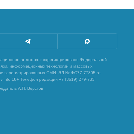
ционное агентство» зарегистрировано Федеральной
вязи, информационных технологий и массовых
тре зарегистрированных СМИ: ЭЛ № ФС77-77805 от
tov.info 18+ Телефон редакции +7 (3519) 279-733
редитель А.П. Верстов