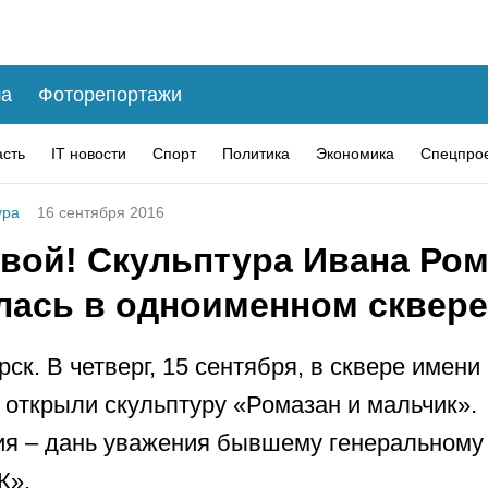
а
Фоторепортажи
асть
IT новости
Спорт
Политика
Экономика
Спецпро
ура
16 сентября 2016
ивой! Скульптура Ивана Ро
лась в одноименном сквере
рск. В четверг, 15 сентября, в сквере имен
 открыли скульптуру «Ромазан и мальчик».
я – дань уважения бывшему генеральному
К».