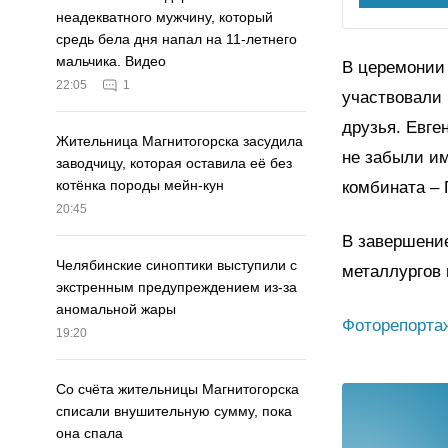
неадекватного мужчину, который
средь бела дня напал на 11-летнего
мальчика. Видео
В церемонии 
22:05
1
участвовали 
друзья. Евге
Жительница Магнитогорска засудила
не забыли и
заводчицу, которая оставила её без
котёнка породы мейн-кун
комбината – 
20:45
В завершени
Челябинские синоптики выступили с
металлургов 
экстренным предупреждением из-за
аномальной жары
Фоторепортаж
19:20
Со счёта жительницы Магнитогорска
списали внушительную сумму, пока
она спала