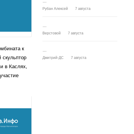
…
Рубан Алексей
7 августа
…
Верстовой
7 августа
омбината к
…
й скульптор
Дмитрий-ДС
7 августа
и в Каслях,
 участие