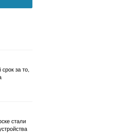
срок за то,
а
рске стали
устройства