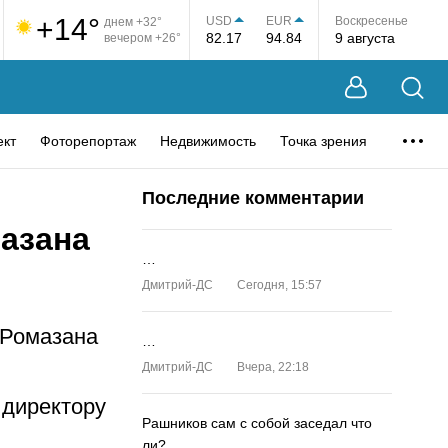
+14°
USD
EUR
Воскресенье
днем +32°
82.17
94.84
9 августа
вечером +26°
ект
Фоторепортаж
Недвижимость
Точка зрения
Последние комментарии
мазана
…
Дмитрий-ДС
Сегодня, 15:57
и Ромазана
…
Дмитрий-ДС
Вчера, 22:18
 директору
Рашников сам с собой заседал что
ли?