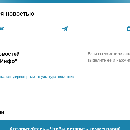
ся новостью
овостей
Если вы заметили оши
выделите ее и нажмит
.Инфо"
омазан
,
директор
,
ммк
,
скульптура
,
памятник
ии
Авторизуйтесь
– Чтобы оставить комментарий