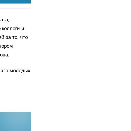
ата,
 коллеги и
й за то, что
тором
рова.
оюза молодых