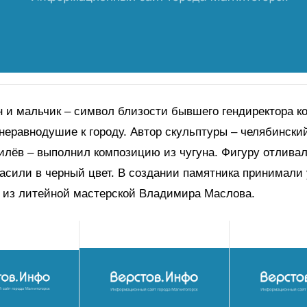
 и мальчик – символ близости бывшего гендиректора к
 неравнодушие к городу. Автор скульптуры – челябински
илёв – выполнил композицию из чугуна. Фигуру отливал
расили в черный цвет. В создании памятника принимали
 из литейной мастерской Владимира Маслова.