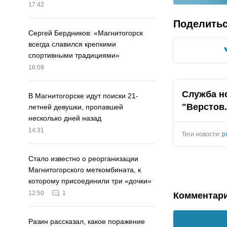
17:42
Поделить
Сергей Бердников: «Магнитогорск
всегда славился крепкими
спортивными традициями»
16:09
Служба н
В Магнитогорске идут поиски 21-
"Верстов
летней девушки, пропавшей
несколько дней назад
14:31
Теги новости:
р
Стало известно о реорганизации
Магнитогорского меткомбината, к
которому присоединили три «дочки»
12:50
1
Комментар
Разин рассказал, какое поражение