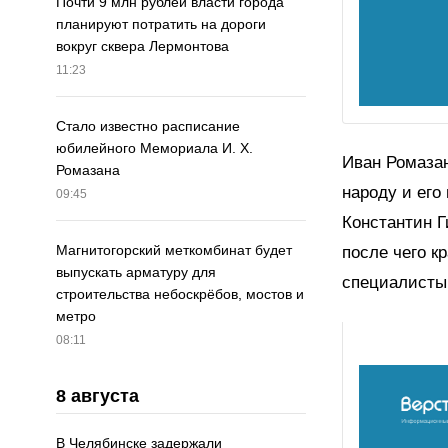
Почти 9 млн рублей власти города
планируют потратить на дороги
вокруг сквера Лермонтова
11:23
Стало известно расписание
юбилейного Мемориала И. Х.
Иван Ромазан
Ромазана
народу и его
09:45
Константин Г
Магнитогорский меткомбинат будет
после чего к
выпускать арматуру для
специалисты
строительства небоскрёбов, мостов и
метро
08:11
8 августа
В Челябинске задержали