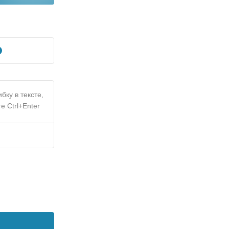
бку в тексте,
е Ctrl+Enter