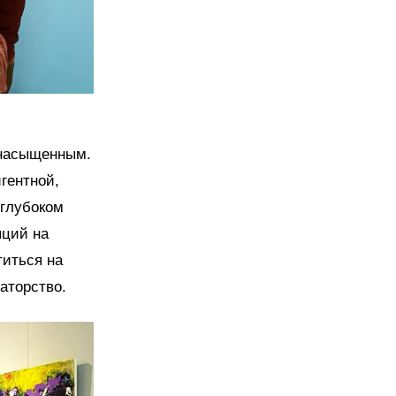
я насыщенным.
гентной,
 глубоком
пций на
титься на
аторство.