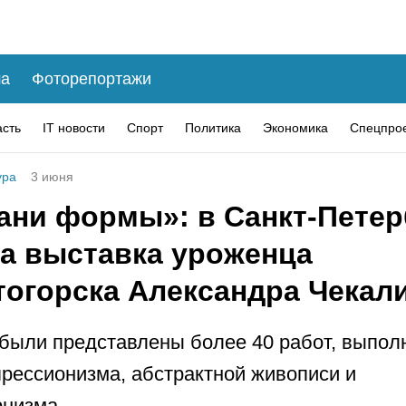
а
Фоторепортажи
асть
IT новости
Спорт
Политика
Экономика
Спецпро
ура
3 июня
рани формы»: в Санкт-Петер
а выставка уроженца
тогорска Александра Чекал
были представлены более 40 работ, выпол
прессионизма, абстрактной живописи и
низма.