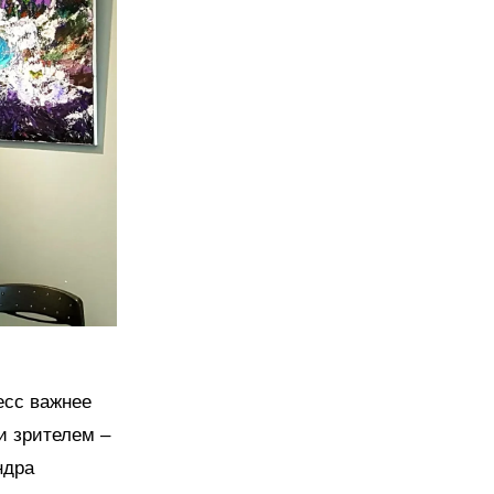
есс важнее
и зрителем –
ндра