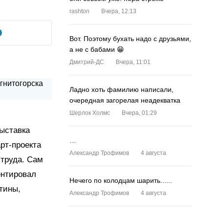
rashton
Вчера, 12:13
Вот. Поэтому бухать надо с друзьями,
а не с бабами 😁
Дмитрий-ДС
Вчера, 11:01
Ладно хоть фамилию написали,
очередная загорелая неадекватка
Шерлок Холмс
Вчера, 01:29
выставка
…
рт-проекта
Александр Трофимов
4 августа
 труда. Сам
ентировал
Нечего по колодцам шарить......
тины,
Александр Трофимов
4 августа