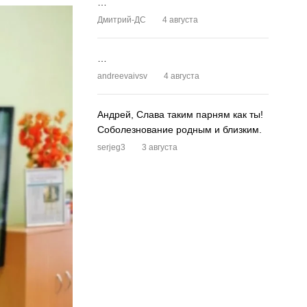
…
Дмитрий-ДС
4 августа
…
andreevaivsv
4 августа
Андрей, Слава таким парням как ты!
Соболезнование родным и близким.
serjeg3
3 августа