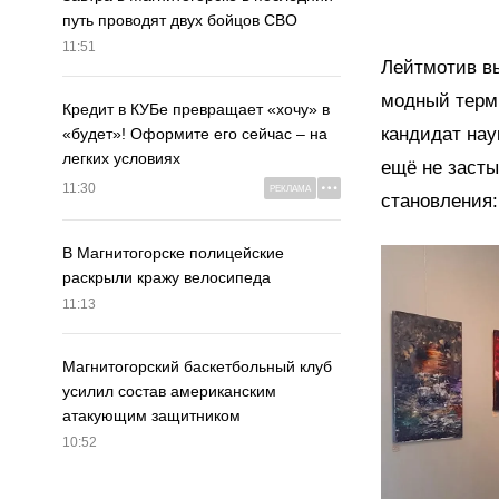
путь проводят двух бойцов СВО
11:51
Лейтмотив вы
модный терм
Кредит в КУБе превращает «хочу» в
кандидат нау
«будет»! Оформите его сейчас – на
легких условиях
ещё не засты
11:30
РЕКЛАМА
становления:
В Магнитогорске полицейские
раскрыли кражу велосипеда
11:13
Магнитогорский баскетбольный клуб
усилил состав американским
атакующим защитником
10:52