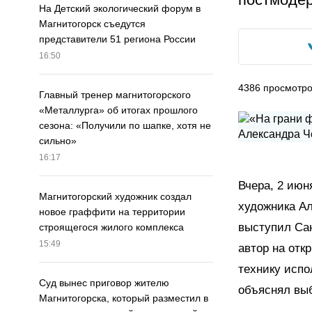
На Детский экологический форум в
Магнитогорск съедутся
представители 51 региона России
16:50
4386
просмотр
Главный тренер магнитогорского
«Металлурга» об итогах прошлого
сезона: «Получили по шапке, хотя не
сильно»
16:17
Вчера, 2 июн
Магнитогорский художник создал
художника Ал
новое граффити на территории
выступил Сан
строящегося жилого комплекса
15:49
автор на отк
технику исп
Суд вынес приговор жителю
объяснял вы
Магнитогорска, который разместил в