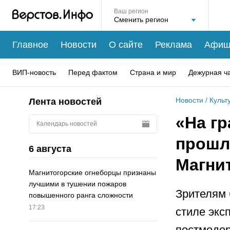
Ваш регион
Главное
Новости
О сайте
Реклама
Афиш
ВИП-новость
Перед фактом
Страна и мир
Дежурная ч
Новости
/
Культ
Лента новостей
«На г
Календарь новостей
прошл
6 августа
Магни
Магнитогорские огнеборцы признаны
лучшими в тушении пожаров
Зрителям 
повышенного ранга сложности
17:23
стиле экс
постмодер