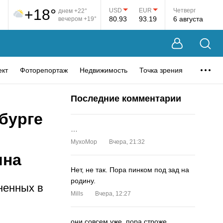
+18°
USD
EUR
Четверг
днем +22°
80.93
93.19
6 августа
вечером +19°
ект
Фоторепортаж
Недвижимость
Точка зрения
Последние комментарии
бурге
…
MyxoMop
Вчера, 21:32
ина
Нет, не так. Пора пинком под зад на
родину.
ненных в
Mills
Вчера, 12:27
они совсем уже. пора строже