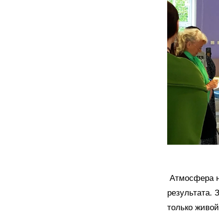
Атмосфера н
результата. 
только живо