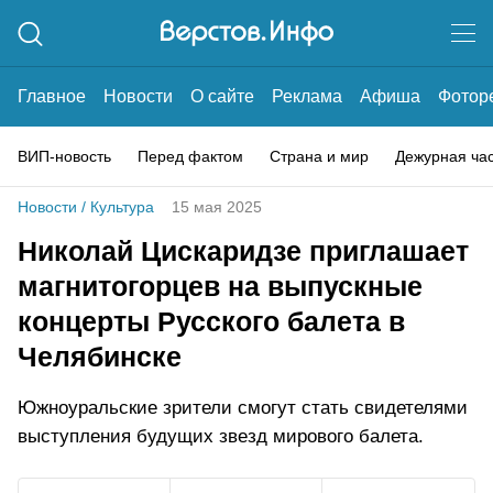
Главное
Новости
О сайте
Реклама
Афиша
Фотор
ВИП-новость
Перед фактом
Страна и мир
Дежурная ча
Новости
/
Культура
15 мая 2025
Николай Цискаридзе приглашает
магнитогорцев на выпускные
концерты Русского балета в
Челябинске
Южноуральские зрители смогут стать свидетелями
выступления будущих звезд мирового балета.