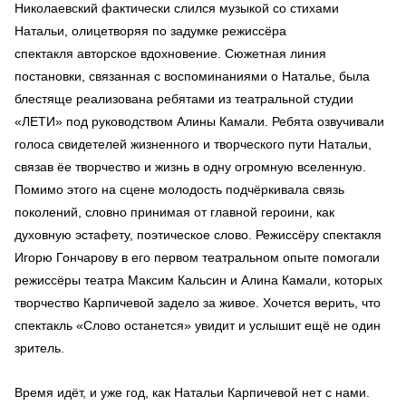
Николаевский фактически слился музыкой со стихами
Натальи, олицетворяя по задумке режиссёра
спектакля авторское вдохновение. Сюжетная линия
постановки, связанная с воспоминаниями о Наталье, была
блестяще реализована ребятами из театральной студии
«ЛЕТИ» под руководством Алины Камали. Ребята озвучивали
голоса свидетелей жизненного и творческого пути Натальи,
связав ёе творчество и жизнь в одну огромную вселенную.
Помимо этого на сцене молодость подчёркивала связь
поколений, словно принимая от главной героини, как
духовную эстафету, поэтическое слово. Режиссёру спектакля
Игорю Гончарову в его первом театральном опыте помогали
режиссёры театра Максим Кальсин и Алина Камали, которых
творчество Карпичевой задело за живое. Хочется верить, что
спектакль «Слово останется» увидит и услышит ещё не один
зритель.
Время идёт, и уже год, как Натальи Карпичевой нет с нами.