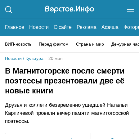
Главное
Новости
О сайте
Реклама
Афиша
Фотор
ВИП-новость
Перед фактом
Страна и мир
Дежурная ча
Новости
/
Культура
20 мая
В Магнитогорске после смерти
поэтессы презентовали две её
новые книги
Друзья и коллеги безвременно ушедшей Натальи
Карпичевой провели вечер памяти магнитогорской
поэтессы.