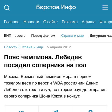
Главное
Новости
О сайте
Реклама
Афиша
Фотор
ВИП-новость
Перед фактом
Страна и мир
Дежурная ча
Новости
/
Страна и мир
5 апреля 2012
Пояс чемпиона. Лебедев
посадил соперника на пол
Москва. Временный чемпион мира в первом
тяжелом весе по версии WBA россиянин Денис
Лебедев отстоял титул, во втором раунде отправив
своего соперника Шона Кокса в нокаут.