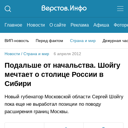
Главное
Новости
О сайте
Реклама
Афиша
Фотор
ВИП-новость
Перед фактом
Страна и мир
Дежурная ча
Новости
/
Страна и мир
6 апреля 2012
Подальше от начальства. Шойгу
мечтает о столице России в
Сибири
Новый губенатор Московской области Сергей Шойгу
пока еще не выработал позиции по поводу
расширения границ Москвы.