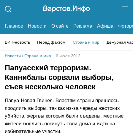
Главное
Новости
О сайте
Реклама
Афиша
Фотор
ВИП-новость
Перед фактом
Страна и мир
Дежурная ча
Новости
/
Страна и мир
6 июля 2012
Папуасский терроризм.
Каннибалы сорвали выборы,
съев несколько человек
Папуа-Новая Гвинея. Властям страны пришлось
продлить выборы, так как из-за череды жестоких
убийств, жертвы которых были съедены, местные
жители боялись покинуть свои дома и идти на
избирательные участки.