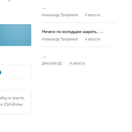
…
Александр Трофимов
4 августа
Нечего по колодцам шарить......
Александр Трофимов
4 августа
…
Дмитрий-ДС
4 августа
бку в тексте,
е Ctrl+Enter