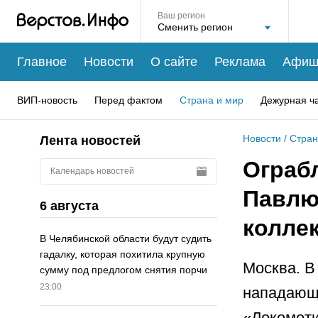
Ваш регион
Главное
Новости
О сайте
Реклама
Афиш
ВИП-новость
Перед фактом
Страна и мир
Дежурная ч
Новости
/
Стран
Лента новостей
Ограб
Календарь новостей
Павлю
6 августа
колле
В Челябинской области будут судить
гадалку, которая похитила крупную
Москва. В
сумму под предлогом снятия порчи
23:00
нападающи
«Локомот