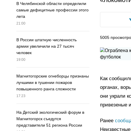
В Челябинской области определили
самые дефицитные профессии этого
лета
21:00
5005
просмотр
В России штатную численность
армии увеличили на 27 тысяч
человек
19:00
Магнитогорские огнеборцы признаны
Как сообщи
лучшими в тушении пожаров
органах, вор
повышенного ранга сложности
они украли к
17:23
привезеные 
На Детский экологический форум в
Магнитогорск съедутся
Ранее
сообщ
представители 51 региона России
Неизвестные