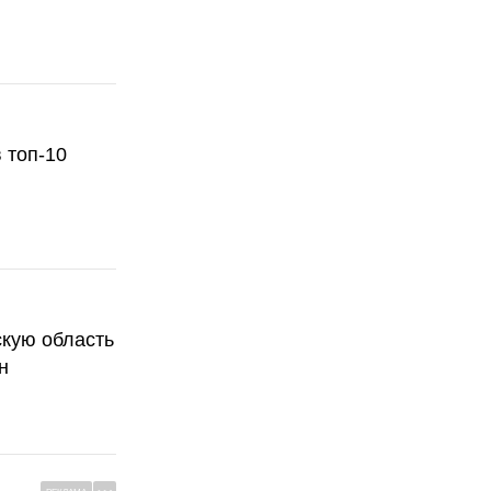
 топ-10
скую область
н