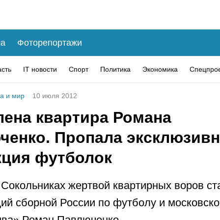
а
Фоторепортажи
асть
IT новости
Спорт
Политика
Экономика
Спецпро
а и мир
10 июля 2012
лена квартира Романа
ченко. Пропала эксклюзив
кция футболок
 Сокольниках жертвой квартирных воров ст
й сборной России по футболу и московско
ива» Роман Павлюченко.