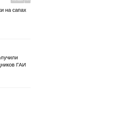
РЕКЛАМА
ки на сапах
олучили
дников ГАИ