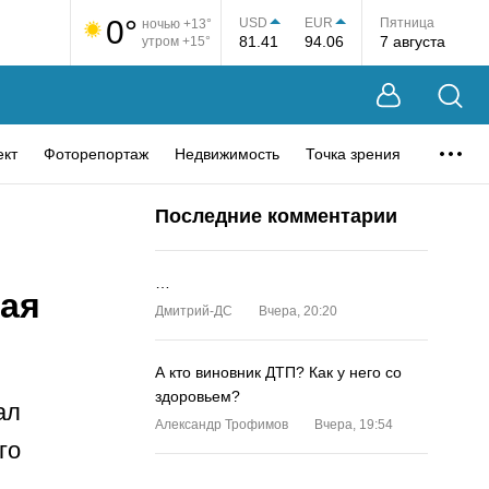
0°
USD
EUR
Пятница
ночью +13°
81.41
94.06
7 августа
утром +15°
ект
Фоторепортаж
Недвижимость
Точка зрения
Последние комментарии
…
ная
Дмитрий-ДС
Вчера, 20:20
А кто виновник ДТП? Как у него со
здоровьем?
ал
Александр Трофимов
Вчера, 19:54
го
…