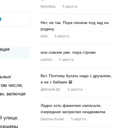
MyxoMop
5 августа
Нет, не так. Пора пинком под зад на
родину.
Mills
5 августа
они совсем уже. пора строже
rashton
5 августа
Вот. Поэтому бухать надо с друзьями,
льных
а не с бабами 😁
том числе,
Дмитрий-ДС
5 августа
ан, включая
Ладно хоть фамилию написали,
очередная загорелая неадекватка
й улице.
Шерлок Холмс
5 августа
охищены