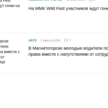
3
На MMK Wild Fest участников ждут гон
3
АВТО
1 августа 2026
В Магнитогорске молодые водители п
права вместе с напутствиями от сотру