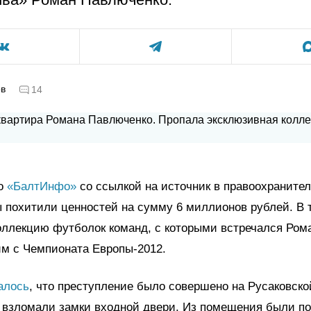
ов
14
ло
«БалтИнфо»
со ссылкой на источник в правоохраните
ы похитили ценностей на сумму 6 миллионов рублей. В 
оллекцию футболок команд, с которыми встречался Ром
им с Чемпионата Европы-2012.
алось
, что преступление было совершено на Русаковско
 взломали замки входной двери. Из помещения были п