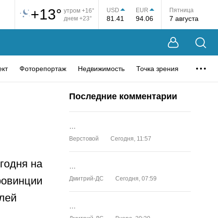
+13°
USD
EUR
Пятница
утром +16°
81.41
94.06
7 августа
днем +23°
ект
Фоторепортаж
Недвижимость
Точка зрения
Последние комментарии
…
Верстовой
Сегодня, 11:57
годня на
…
ровинции
Дмитрий-ДС
Сегодня, 07:59
елей
…