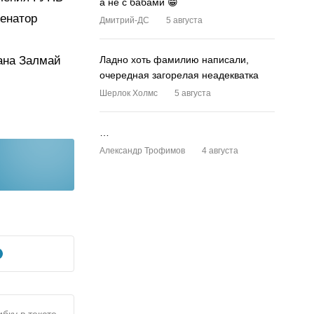
а не с бабами 😁
сенатор
Дмитрий-ДС
5 августа
ана Залмай
Ладно хоть фамилию написали,
очередная загорелая неадекватка
Шерлок Холмс
5 августа
…
Александр Трофимов
4 августа
бку в тексте,