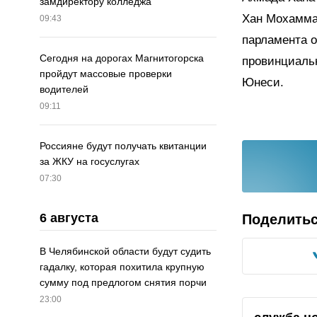
замдиректору колледжа
Хан Мохаммад
09:43
парламента 
Сегодня на дорогах Магнитогорска
провинциаль
пройдут массовые проверки
Юнеси.
водителей
09:11
Россияне будут получать квитанции
за ЖКУ на госуслугах
07:30
6 августа
Поделить
В Челябинской области будут судить
гадалку, которая похитила крупную
сумму под предлогом снятия порчи
23:00