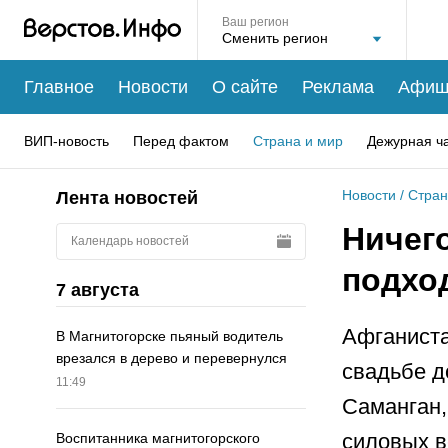
Ваш регион
Главное
Новости
О сайте
Реклама
Афиш
ВИП-новость
Перед фактом
Страна и мир
Дежурная ч
Новости
/
Стран
Лента новостей
Ничего
Календарь новостей
подхо
7 августа
Афганиста
В Магнитогорске пьяный водитель
врезался в дерево и перевернулся
свадьбе д
11:49
Саманган,
силовых в
Воспитанника магнитогорского