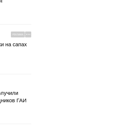
н
РЕКЛАМА
ки на сапах
олучили
дников ГАИ