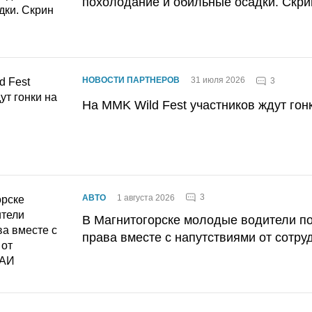
похолодание и обильные осадки. Скри
НОВОСТИ ПАРТНЕРОВ
31 июля 2026
3
На MMK Wild Fest участников ждут гон
3
АВТО
1 августа 2026
В Магнитогорске молодые водители п
права вместе с напутствиями от сотру