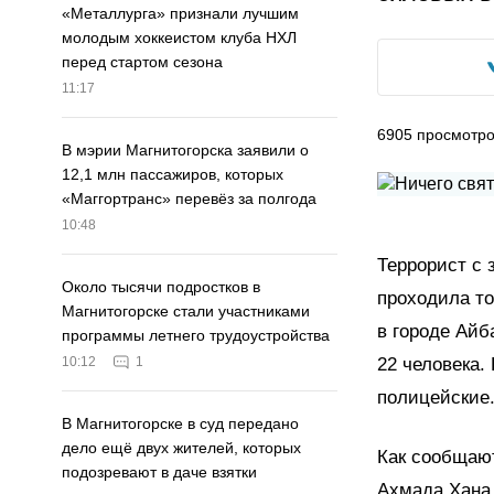
«Металлурга» признали лучшим
молодым хоккеистом клуба НХЛ
перед стартом сезона
11:17
6905
просмотр
В мэрии Магнитогорска заявили о
12,1 млн пассажиров, которых
«Маггортранс» перевёз за полгода
10:48
Террорист с 
Около тысячи подростков в
проходила то
Магнитогорске стали участниками
в городе Айб
программы летнего трудоустройства
22 человека.
10:12
1
полицейские
В Магнитогорске в суд передано
дело ещё двух жителей, которых
Как сообщаю
подозревают в даче взятки
Ахмада Хана 