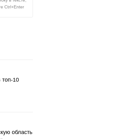
е Ctrl+Enter
 топ-10
скую область