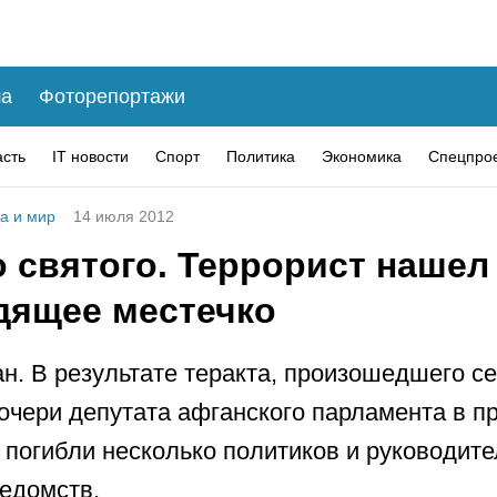
а
Фоторепортажи
асть
IT новости
Спорт
Политика
Экономика
Спецпро
а и мир
14 июля 2012
 святого. Террорист нашел
дящее местечко
н. В результате теракта, произошедшего се
очери депутата афганского парламента в п
 погибли несколько политиков и руководит
едомств.