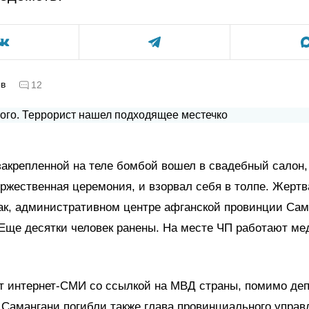
ов
12
закрепленной на теле бомбой вошел в свадебный салон,
ржественная церемония, и взорвал себя в толпе. Жертв
ак, административном центре афганской провинции Сам
 Еще десятки человек ранены. На месте ЧП работают ме
.
т интернет-СМИ со ссылкой на МВД страны, помимо деп
Самангани погибли также глава провинциального упра