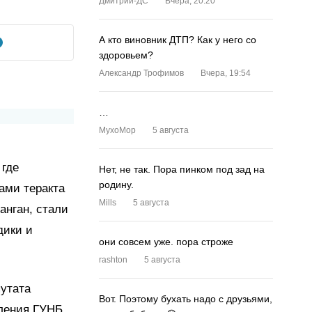
Дмитрий-ДС
Вчера, 20:20
А кто виновник ДТП? Как у него со
здоровьем?
Александр Трофимов
Вчера, 19:54
…
MyxoMop
5 августа
 где
Нет, не так. Пора пинком под зад на
родину.
ами теракта
Mills
5 августа
анган, стали
дики и
они совсем уже. пора строже
rashton
5 августа
утата
Вот. Поэтому бухать надо с друзьями,
вления ГУНБ