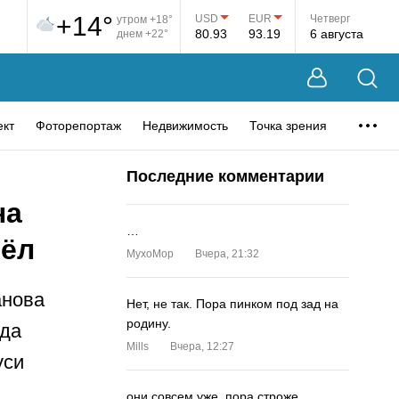
+14°
USD
EUR
Четверг
утром +18°
80.93
93.19
6 августа
днем +22°
ект
Фоторепортаж
Недвижимость
Точка зрения
Последние комментарии
на
…
вёл
MyxoMop
Вчера, 21:32
анова
Нет, не так. Пора пинком под зад на
родину.
уда
Mills
Вчера, 12:27
уси
они совсем уже. пора строже