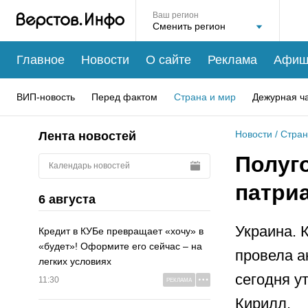
Ваш регион
Главное
Новости
О сайте
Реклама
Афиш
ВИП-новость
Перед фактом
Страна и мир
Дежурная ч
Новости
/
Стран
Лента новостей
Полуг
Календарь новостей
патриа
6 августа
Украина. 
Кредит в КУБе превращает «хочу» в
«будет»! Оформите его сейчас – на
провела а
легких условиях
сегодня у
11:30
РЕКЛАМА
Кирилл.