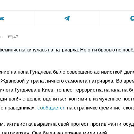
ов
47
ние на попа Гундяева было совершено активисткой дв
Ждановой у трапа личного самолета патриарха. Во вре
илета Гундяева в Киев, топлес террористка напала на б
ди вон!» с целью вцепиться когтями в измученное пост
ло праведника»,
сообщается
на страничке феминистског
м, активистка выразила свой протест против «антигосу
и патриарха». Она была задержана милицией.