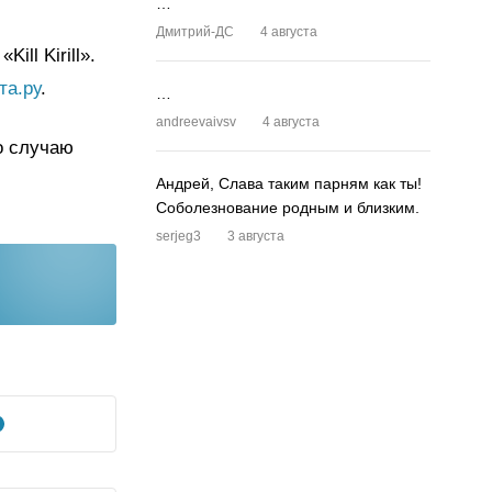
…
Дмитрий-ДС
4 августа
ll Kirill».
та.ру
.
…
andreevaivsv
4 августа
о случаю
Андрей, Слава таким парням как ты!
Соболезнование родным и близким.
serjeg3
3 августа