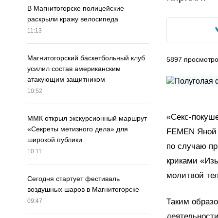
В Магнитогорске полицейские
раскрыли кражу велосипеда
11:13
Магнитогорский баскетбольный клуб
5897
просмотр
усилил состав американским
атакующим защитником
10:52
«Секс-покуше
ММК открыл экскурсионный маршрут
«Секреты метизного дела» для
FEMEN Яной 
широкой публики
по случаю пр
10:11
криками «Изы
молитвой те
Сегодня стартует фестиваль
воздушных шаров в Магнитогорске
Таким образо
09:47
деятельност