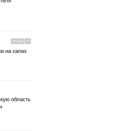
ателя
РЕКЛАМА
ки на сапах
скую область
н