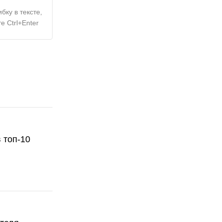
бку в тексте,
е Ctrl+Enter
 топ-10