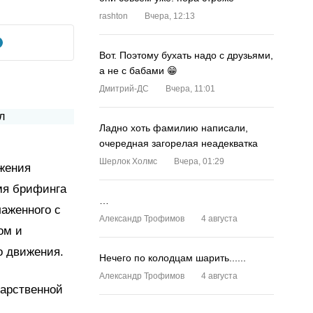
rashton
Вчера, 12:13
Вот. Поэтому бухать надо с друзьями,
а не с бабами 😁
Дмитрий-ДС
Вчера, 11:01
Ладно хоть фамилию написали,
очередная загорелая неадекватка
Шерлок Холмс
Вчера, 01:29
ижения
мя брифинга
…
лаженного с
Александр Трофимов
4 августа
ом и
о движения.
Нечего по колодцам шарить......
Александр Трофимов
4 августа
дарственной