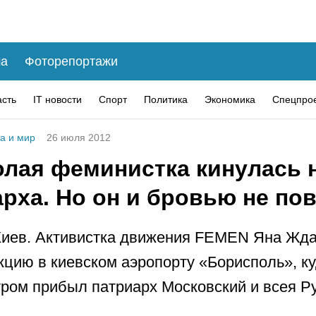
а
Фоторепортажи
асть
IT новости
Спорт
Политика
Экономика
Спецпро
а и мир
26 июля 2012
олая феминистка кинулась 
рха. Но он и бровью не по
Киев. Активистка движения FEMEN Яна Жд
кцию в киевском аэропорту «Борисполь», к
тром прибыл патриарх Московский и всея Р