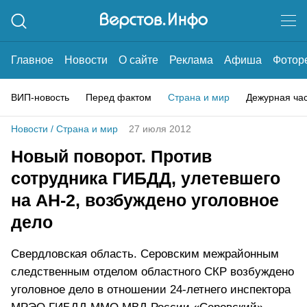
Главное
Новости
О сайте
Реклама
Афиша
Фотор
ВИП-новость
Перед фактом
Страна и мир
Дежурная ча
Новости
/
Страна и мир
27 июля 2012
Новый поворот. Против
сотрудника ГИБДД, улетевшего
на АН-2, возбуждено уголовное
дело
Свердловская область. Серовским межрайонным
следственным отделом областного СКР возбуждено
уголовное дело в отношении 24-летнего инспектора