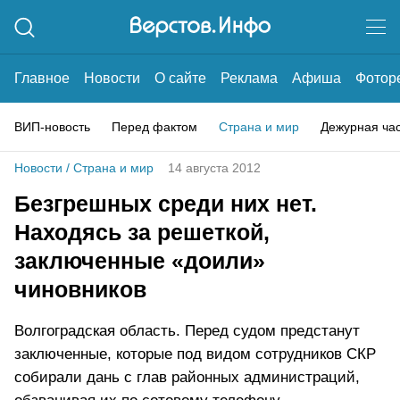
Главное
Новости
О сайте
Реклама
Афиша
Фотор
ВИП-новость
Перед фактом
Страна и мир
Дежурная ча
Новости
/
Страна и мир
14 августа 2012
Безгрешных среди них нет.
Находясь за решеткой,
заключенные «доили»
чиновников
Волгоградская область. Перед судом предстанут
заключенные, которые под видом сотрудников СКР
собирали дань с глав районных администраций,