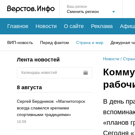
Ваш регион
Главное
Новости
О сайте
Реклама
Афиш
ВИП-новость
Перед фактом
Страна и мир
Дежурная ч
Новости
/
Стран
Лента новостей
Комму
Календарь новостей
рабоч
8 августа
В день пр
Сергей Бердников: «Магнитогорск
всегда славился крепкими
вспоминаю
спортивными традициями»
«планов г
16:09
Сегодня «