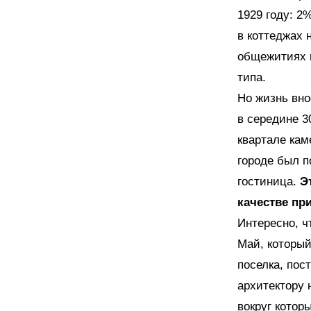
1929 году: 2
в коттеджах 
общежитиях п
типа.
Но жизнь вно
в середине 3
квартале кам
городе был п
гостиница.
Э
качестве пр
Интересно, ч
Май, который
поселка, пос
архитектору 
вокруг котор