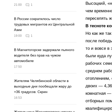
Высоцкий, «н
21:00
1
чем временно
переселять ж
В России сократилось число
трудовых мигрантов из Центральной
В тесноте к
Азии
Но как же та
19:00
1
после победы
то и вовсе 
В Магнитогорске задержали пьяного
водителя без прав на чужом
были куда лу
автомобиле
рабочих семе
17:50
среднем рабо
отоплением, 
Жителям Челябинской области в
двоих — 4,36 
выходные дни пообещали жару до
+36 градусов. Скрин
комнатная — 
16:53
отборных пом
квалифициро
Жительница Магнитогорска украла у