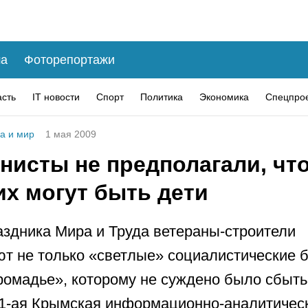
а
Фоторепортажи
асть
IT новости
Спорт
Политика
Экономика
Спецпро
а и мир
1 мая 2009
нисты не предполагали, что
их могут быть дети
аздника Мира и Труда ветераны-строители
т не только «светлые» социалистические б
ромадье», которому не суждено было сбыть
1-ая Крымская информационно-аналитичес