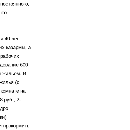
 постоянного,
что
я 40 лет
их казармы, а
 рабочих
едование 600
м жильем. В
жилья (с
 комнате на
 руб., 2-
едро
ки)
и прокормить