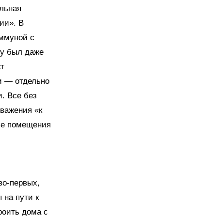
ельная
ии». В
оммуной с
ду был даже
кт
и — отдельно
. Все без
уважения «к
ие помещения
во-первых,
 на пути к
роить дома с