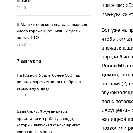
скрылся
при этом: «Ес
09:46
именуются «
В Магнитогорске в два раза выросло
Вот уже на п
число горожан, решивших сдать
нормы ГТО
чтобы жилья 
08:13
впечатляющи
народа был п
7 августа
Ровно 50 ле
домов,
котор
На Южном Урале более 500 пар
решили зарегистрировать брак в
потолки (2,5
зеркальную дату
звукоизоляци
23:00
пол с потолк
«Хрущевки» 
Челябинский суд впервые
приостановил работу завода,
жилищной про
который выпускал фальсификат
позволили ра
сливочного масла