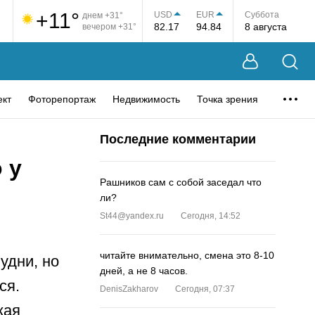
+11°
USD
EUR
Суббота
днем +31°
82.17
94.84
8 августа
вечером +31°
ект
Фоторепортаж
Недвижимость
Точка зрения
Последние комментарии
 у
Рашников сам с собой заседал что
ли?
St44@yandex.ru
Сегодня, 14:52
читайте внимательно, смена это 8-10
удни, но
дней, а не 8 часов.
ся.
DenisZakharov
Сегодня, 07:37
кая