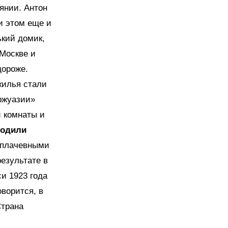
оянии. Антон
и этом еще и
ький домик,
 Москве и
дороже.
жилья стали
ржуазии»
и комнаты и
бодили
ь плачевными
результате в
и 1923 года
оворится, в
Страна