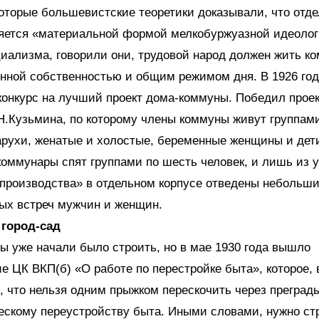
оторые большевистские теоретики доказывали, что отд
ляется «материальной формой мелкобуржуазной идеолог
иализма, говорили они, трудовой народ должен жить к
нной собственностью и общим режимом дня. В 1926 го
конкурс на лучший проект дома-коммуны. Победил прое
Н.Кузьмина, по которому члены коммуны живут группам
арухи, женатые и холостые, беременные женщины и дети
оммунары спят группами по шесть человек, и лишь из 
спроизводства» в отдельном корпусе отведены небольш
ых встреч мужчин и женщин.
 город-сад
 уже начали было строить, но в мае 1930 года вышло
е ЦК ВКП(б) «О работе по перестройке быта», которое, 
о, что нельзя одним прыжком перескочить через преграды
скому переустройству быта. Иными словами, нужно ст