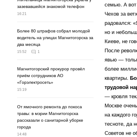
семью. А вот
зазевавшейся знакомой телефон
Чехов за вет
16:21
радовался: «
Более 80 штрафов собрал молодой
но и небольш
водитель на улицах Магнитогорска за
Киеве, не го
два месяца
После револ
15:52
1
явью — тольк
более миллио
Магнитогорский прокурор провёл
приём сотрудников АО
квартиры.
Бо
«Горэлектросеть»
трудовой на
15:19
— кровля тек
Москве очень
От ямочного ремонта до покоса
травы: в мэрии Магнитогорска
на каждого го
рассказали о санитарной уборке
тесноте, да н
города
Советов не 
14:48