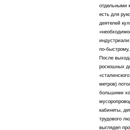
отдельными к
есть для рук
деятелей кул
«необходимо
индустриализ
по-быстрому,
После выхода
роскошных до
«сталинского
метров) пот
большими хо
мусоропровод
кабинеты, де
трудового лю
выглядел про