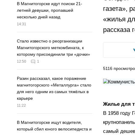
В Магнитогорске идут поиски 21-
газета», 
летней девушки, пропавшей
несколько дней назад
«жилья дл
14:31
рассказа 
Стало известно о реорганизации
Магнитогорского меткомбината, к
которому присоединили три «дочки»
12:50
1
5116
просмотро
Разин рассказал, какое поражение
магнитогорского «Металлурга» стало
для него одним из самых тяжёлых в
карьере
Жилье для т
11:22
В 1958 году 
крупнопанель
В Магнитогорске ищут водителя,
который сбил юного велосипедиста и
самый дешев