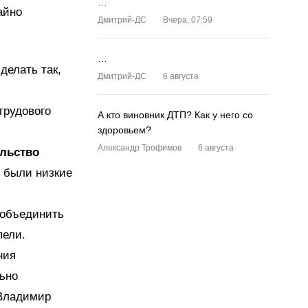
…
айно
Дмитрий-ДС
Вчера, 07:59
…
делать так,
Дмитрий-ДС
6 августа
трудового
А кто виновник ДТП? Как у него со
здоровьем?
Александр Трофимов
6 августа
ельство
 были низкие
 объединить
пели.
ния
ьно
 Владимир