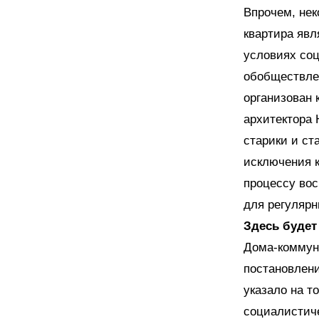
Впрочем, нек
квартира яв
условиях соц
обобществле
организован 
архитектора 
старики и ст
исключения к
процессу во
для регулярн
Здесь будет
Дома-коммуны
постановлени
указало на т
социалистиче