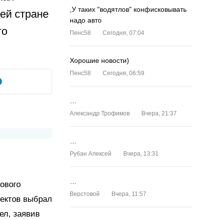
,У таких "водятлов" конфисковывать
шей стране
надо авто
го
Пенс58
Сегодня, 07:04
Хорошие новости)
Пенс58
Сегодня, 06:59
…
Александр Трофимов
Вчера, 21:37
…
Рубан Алексей
Вчера, 13:31
…
пового
Верстовой
Вчера, 11:57
оектов выбрал
ел, заявив