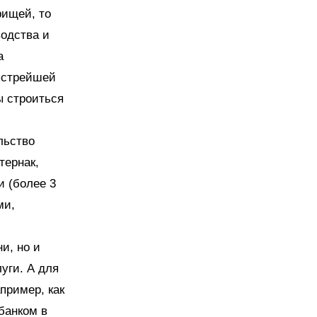
рищей, то
водства и
а
ыстрейшей
ы строиться
льство
тернак,
и (более 3
ми,
и, но и
уги. А для
пример, как
банком в