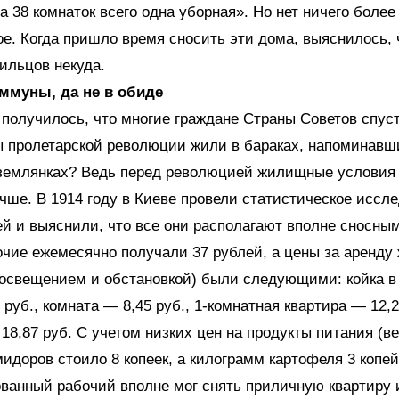
а 38 комнаток всего одна уборная». Но нет ничего более
е. Когда пришло время сносить эти дома, выяснилось, 
ильцов некуда.
оммуны, да не в обиде
к получилось, что многие граждане Страны Советов спуст
 пролетарской революции жили в бараках, напоминавш
в землянках? Ведь перед революцией жилищные условия
чше. В 1914 году в Киеве провели статистическое иссл
й и выяснили, что все они располагают вполне сносны
чие ежемесячно получали 37 рублей, а цены за аренду 
освещением и обстановкой) были следующими: койка в
руб., комната — 8,45 руб., 1-комнатная квартира — 12,28
18,87 руб. С учетом низких цен на продукты питания (в
идоров стоило 8 копеек, а килограмм картофеля 3 копей
ванный рабочий вполне мог снять приличную квартиру 