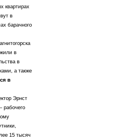
ых квартирах
вут в
мах барачного
агнитогорска
 жили в
льства в
ами, а также
ся в
ектор Эрнст
— рабочего
тому
утники,
лее 15 тысяч