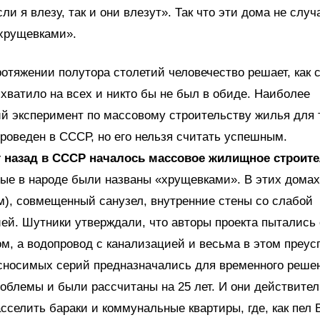
ли я влезу, так и они влезут». Так что эти дома не случ
хрущевками».
ротяжении полутора столетий человечество решает, как с
хватило на всех и никто бы не был в обиде. Наиболее
й эксперимент по массовому строительству жилья для 
роведен в СССР, но его нельзя считать успешным.
т назад в СССР началось массовое жилищное строит
ые в народе были названы «хрущевками». В этих домах
 м), совмещенный санузел, внутренние стены со слабой
ей. Шутники утверждали, что авторы проекта пытались
ом, а водопровод с канализацией и весьма в этом преус
сносимых серий предназначались для временного реше
блемы и были рассчитаны на 25 лет. И они действител
сселить бараки и коммунальные квартиры, где, как пел