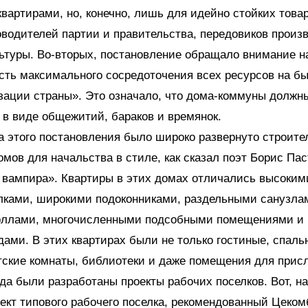
вартирами, но, конечно, лишь для идейно стойких това
оводителей партии и правительства, передовиков произ
ьтуры. Во-вторых, постановление обращало внимание н
сть максимального сосредоточения всех ресурсов на б
ации страны». Это означало, что дома-коммуны должн
 в виде общежитий, бараков и времянок.
 этого постановления было широко развернуто строите
мов для начальства в стиле, как сказал поэт Борис Пас
 вампира». Квартиры в этих домах отличались высоким
олками, широкими подоконниками, раздельными санузла
ллами, многочисленными подсобными помещениями и
ами. В этих квартирах были не только гостиные, спальн
тские комнаты, библиотеки и даже помещения для присл
да были разработаны проекты рабочих поселков. Вот, на
ект типового рабочего поселка, рекомендованный Цеком