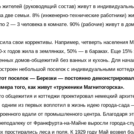
% жителей (руководящий состав) живут в индивидуальн
на две семьи. 8% (инженерно-технические работники) жи
о 2 — 3 человека в комнате. 90% (рабочие) живут в до
сила свои коррективы. Например, четверть населения М
0-х годов жила в землянках, 50% — в бараках. Еще 15%
енных домов-общежитий без ванных и кухонь. Для нача
остроен небольшой поселок с индивидуальными коттедж
тот поселок — Березки — постоянно демонстрировал
имера того, как живут «труженики Магнитогорска».
то общежития и коттеджи проектировал немецкий архит
 одним из первых воплотил в жизнь идею города-сада 
троенного вдали от промышленного центра. Благодаря э
неподалеку от Франкфурта-на-Майне выросли города-сп
ых простирались леса и поля. К 1929 году Май возвел бо