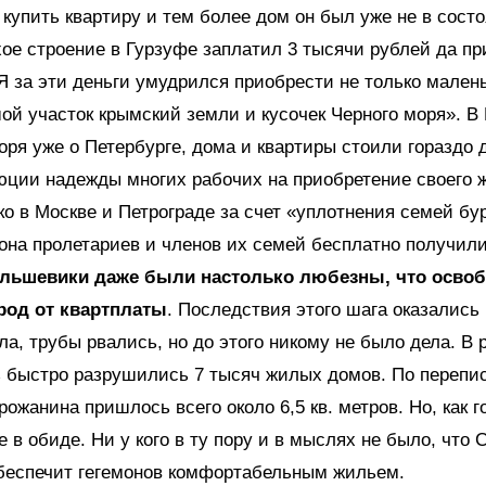
 купить квартиру и тем более дом он был уже не в сост
хое строение в Гурзуфе заплатил 3 тысячи рублей да пр
Я за эти деньги умудрился приобрести не только мален
ой участок крымский земли и кусочек Черного моря». В
воря уже о Петербурге, дома и квартиры стоили гораздо 
юции надежды многих рабочих на приобретение своего 
о в Москве и Петрограде за счет «уплотнения семей бу
на пролетариев и членов их семей бесплатно получил
льшевики даже были настолько любезны, что осво
род от квартплаты
. Последствия этого шага оказалис
ла, трубы рвались, но до этого никому не было дела. В 
 быстро разрушились 7 тысяч жилых домов. По перепис
рожанина пришлось всего около 6,5 кв. метров. Но, как г
е в обиде. Ни у кого в ту пору и в мыслях не было, что 
обеспечит гегемонов комфортабельным жильем.