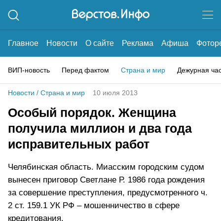
Главное
Новости
О сайте
Реклама
Афиша
Фотор
ВИП-новость
Перед фактом
Страна и мир
Дежурная ча
Новости
/
Страна и мир
10 июля 2013
Особый порядок. Женщина
получила миллион и два года
исправительных работ
Челябинская область. Миасским городским судом
вынесен приговор Светлане Р. 1986 года рождения
за совершение преступления, предусмотренного ч.
2 ст. 159.1 УК РФ – мошенничество в сфере
кредитования.