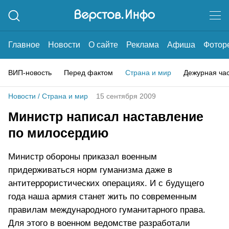
Главное
Новости
О сайте
Реклама
Афиша
Фотор
ВИП-новость
Перед фактом
Страна и мир
Дежурная ча
Новости
/
Страна и мир
15 сентября 2009
Министр написал наставление
по милосердию
Министр обороны приказал военным
придерживаться норм гуманизма даже в
антитеррористических операциях. И с будущего
года наша армия станет жить по современным
правилам международного гуманитарного права.
Для этого в военном ведомстве разработали