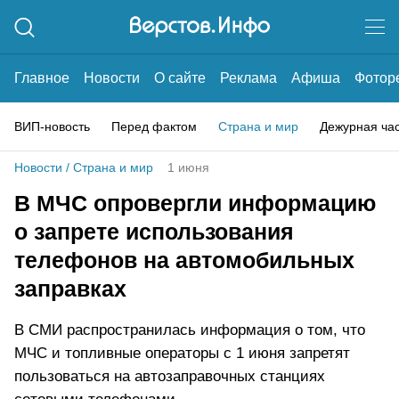
Главное
Новости
О сайте
Реклама
Афиша
Фотор
ВИП-новость
Перед фактом
Страна и мир
Дежурная ча
Новости
/
Страна и мир
1 июня
В МЧС опровергли информацию
о запрете использования
телефонов на автомобильных
заправках
В СМИ распространилась информация о том, что
МЧС и топливные операторы с 1 июня запретят
пользоваться на автозаправочных станциях