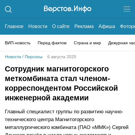
Главное
Новости
О сайте
Реклама
Афиша
Фотор
ВИП-новость
Перед фактом
Страна и мир
Дежурная ча
Новости
/
Персоны
6 августа 2025
Сотрудник магнитогорского
меткомбината стал членом-
корреспондентом Российской
инженерной академии
Главный специалист группы по развитию научно-
технического центра Магнитогорского
металлургического комбината (ПАО «ММК») Сергей