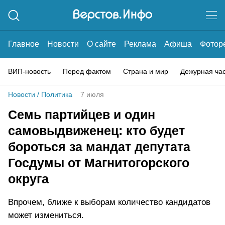
Главное
Новости
О сайте
Реклама
Афиша
Фотор
ВИП-новость
Перед фактом
Страна и мир
Дежурная ча
Новости
/
Политика
7 июля
Семь партийцев и один
самовыдвиженец: кто будет
бороться за мандат депутата
Госдумы от Магнитогорского
округа
Впрочем, ближе к выборам количество кандидатов
может измениться.