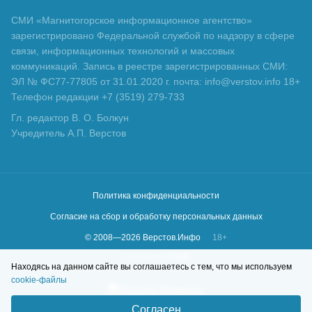
СМИ «Магнитогорское информационное агентство»
зарегистрировано Федеральной службой по надзору в сфере
связи, информационных технологий и массовых
коммуникаций. Запись в реестре зарегистрированных СМИ:
ЭЛ № ФС77-77805 от 31.01.2020 г. почта: info@verstov.info 18+
Телефон редакции +7 (3519) 279-733
Гл. редактор В. О. Болкун
Учредитель А.П. Верстов
Политика конфиденциальности
Согласие на сбор и обработку персональных данных
© 2008—
2026
Верстов.Инфо
18+
Сделано в
KLBR
Находясь на данном сайте вы соглашаетесь с тем, что мы используем
cookie-файлы
Согласен