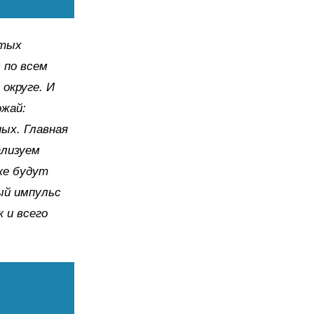
итых
 по всем
округе. И
ожай:
ных. Главная
ализуем
ке будут
ый импульс
 и всего
.