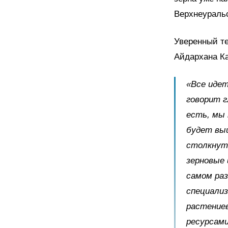
Верхнеураль
Уверенный те
Айдархана Ка
«Все идет
говорит г
есть, мы 
будет выш
столкнуть
зерновые 
самом раз
специализ
растениев
ресурсам