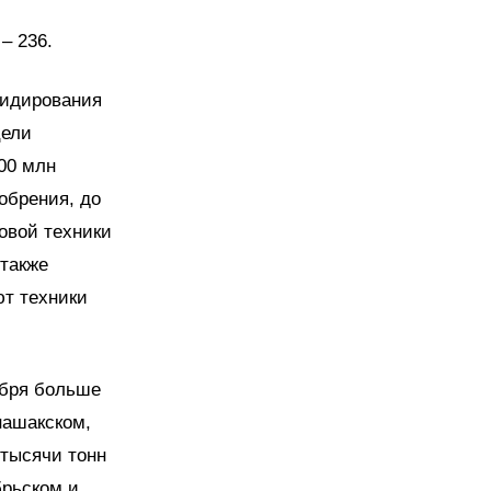
– 236.
сидирования
цели
00 млн
обрения, до
овой техники
 также
ют техники
ября больше
нашакском,
 тысячи тонн
брьском и