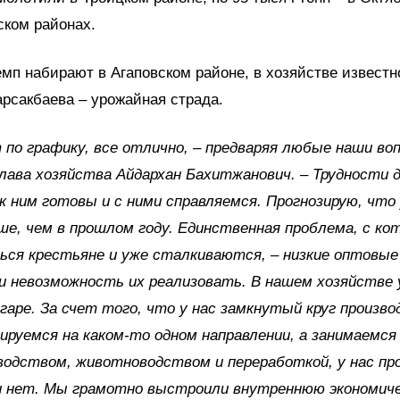
ском районах.
мп набирают в Агаповском районе, в хозяйстве извест
рсакбаева – урожайная страда.
 по графику, все отлично, – предваряя любые наши во
лава хозяйства Айдархан Бахитжанович. – Трудности д
к ним готовы и с ними справляемся. Прогнозирую, что
е, чем в прошлом году. Единственная проблема, с ко
ся крестьяне и уже сталкиваются, – низкие оптовые
и невозможность их реализовать. В нашем хозяйстве 
гаре. За счет того, что у нас замкнутый круг произво
ируемся на каком-то одном направлении, а занимаемся
одством, животноводством и переработкой, у нас пр
и нет. Мы грамотно выстроили внутреннюю экономич