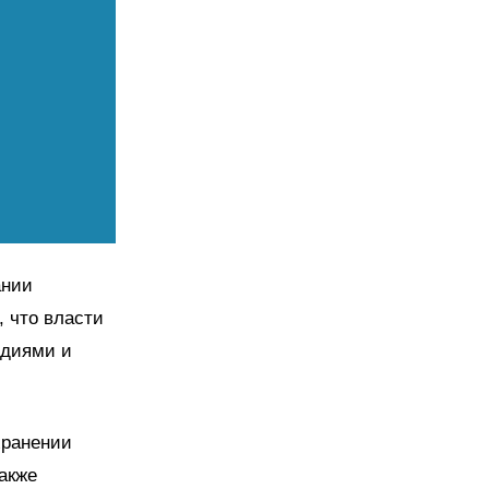
ании
, что власти
идиями и
хранении
также