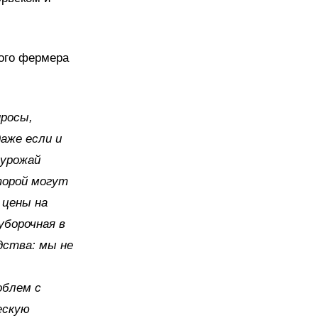
ного фермера
просы,
аже если и
 урожай
торой могут
 цены на
уборочная в
дства: мы не
облем с
ескую