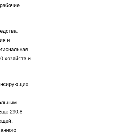
 рабочие
едства,
ия и
егиональная
0 хозяйств и
пенсирующих
ральным
Еще 290,8
ощей,
анного