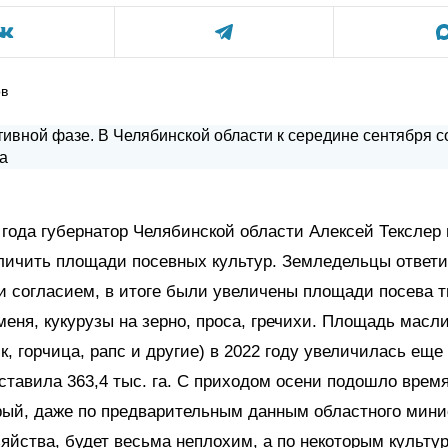
ов
 года губернатор Челябинской области Алексей Текслер
личить площади посевных культур. Земледельцы ответ
 согласием, в итоге были увеличены площади посева 
еня, кукурузы на зерно, проса, гречихи. Площадь масл
к, горчица, рапс и другие) в 2022 году увеличилась еще
оставила 363,4 тыс. га. С приходом осени подошло врем
рый, даже по предварительным данным областного мини
зяйства, будет весьма неплохим, а по некоторым культу