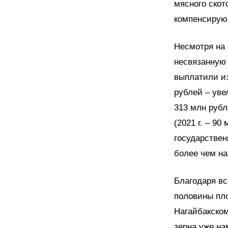
мясного скот
компенсирую
Несмотря на
несвязанную 
выплатили из
рублей – ув
313 млн рубл
(2021 г. – 90
государствен
более чем на
Благодаря вс
половины пл
Нагайбакском
зерна уже на