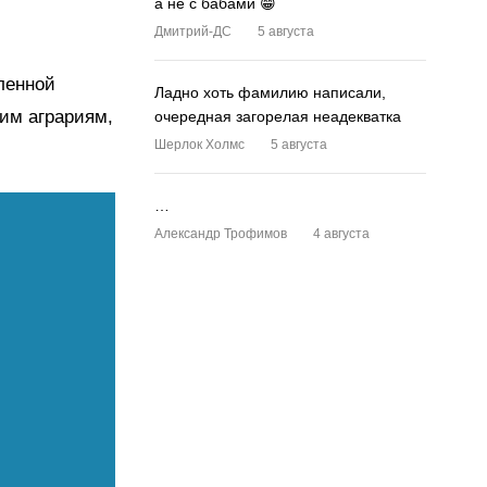
а не с бабами 😁
Дмитрий-ДС
5 августа
ленной
Ладно хоть фамилию написали,
им аграриям,
очередная загорелая неадекватка
Шерлок Холмс
5 августа
…
Александр Трофимов
4 августа