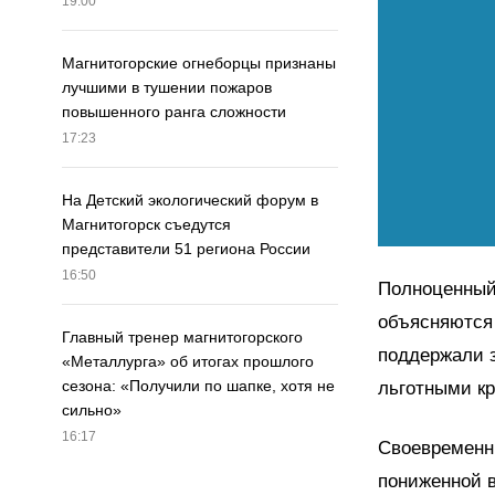
19:00
Магнитогорские огнеборцы признаны
лучшими в тушении пожаров
повышенного ранга сложности
17:23
На Детский экологический форум в
Магнитогорск съедутся
представители 51 региона России
16:50
Полноценный
объясняются 
Главный тренер магнитогорского
поддержали 
«Металлурга» об итогах прошлого
сезона: «Получили по шапке, хотя не
льготными к
сильно»
16:17
Своевременны
пониженной в