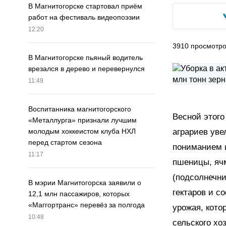
В Магнитогорске стартовал приём
работ на фестиваль видеопоэзии
12:20
3910
просмотр
В Магнитогорске пьяный водитель
врезался в дерево и перевернулся
11:49
Воспитанника магнитогорского
Весной этого
«Металлурга» признали лучшим
аграриев уве
молодым хоккеистом клуба НХЛ
перед стартом сезона
пониманием и
11:17
пшеницы, ячм
(подсолнечни
В мэрии Магнитогорска заявили о
гектаров и с
12,1 млн пассажиров, которых
«Маггортранс» перевёз за полгода
урожая, кото
10:48
сельского хо