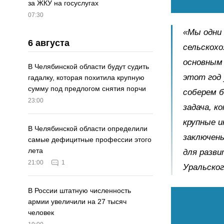
за ЖКУ на госуслугах
07:30
«Мы одни 
6 августа
сельскохо
основным 
В Челябинской области будут судить
этот год 
гадалку, которая похитила крупную
сумму под предлогом снятия порчи
соберем б
23:00
задача, к
крупные и
В Челябинской области определили
заключен
самые дефицитные профессии этого
лета
для разви
21:00
1
Уральског
В России штатную численность
армии увеличили на 27 тысяч
человек