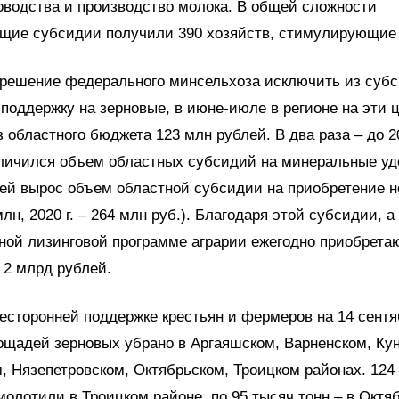
оводства и производство молока. В общей сложности
щие субсидии получили 390 хозяйств, стимулирующие 
 решение федерального минсельхоза исключить из суб
поддержку на зерновые, в июне-июле в регионе на эти 
 областного бюджета 123 млн рублей. В два раза – до 2
еличился объем областных субсидий на минеральные уд
ей вырос объем областной субсидии на приобретение н
 млн, 2020 г. – 264 млн руб.). Благодаря этой субсидии, а
ной лизинговой программе аграрии ежегодно приобрета
 2 млрд рублей.
есторонней поддержке крестьян и фермеров на 14 сент
ощадей зерновых убрано в Аргаяшском, Варненском, Ку
, Нязепетровском, Октябрьском, Троицком районах. 124
молотили в Троицком районе, по 95 тысяч тонн – в Октя