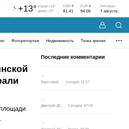
+13°
USD
EUR
Пятница
утром +16°
81.41
94.06
7 августа
днем +25°
ект
Фоторепортаж
Недвижимость
Точка зрения
Последние комментарии
инской
…
рали
Верстовой
Сегодня, 11:57
…
Дмитрий-ДС
Сегодня, 07:59
 площади
.
…