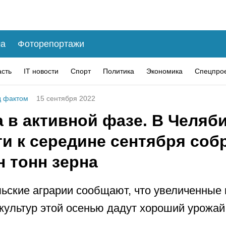
а
Фоторепортажи
асть
IT новости
Спорт
Политика
Экономика
Спецпро
 фактом
15 сентября 2022
 в активной фазе. В Челяб
ти к середине сентября соб
н тонн зерна
ские аграрии сообщают, что увеличенные
культур этой осенью дадут хороший урожай