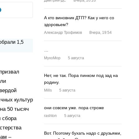
Дмитрий-ДС
Вчера, 20:20
А кто виновник ДТП? Как у него со
здоровьем?
Александр Трофимов
Вчера, 19:54
…
MyxoMop
5 августа
 призвал
Нет, не так. Пора пинком под зад на
или
родину.
твердой
Mills
5 августа
ичных культур
они совсем уже. пора строже
 на 50 тысяч
rashton
5 августа
я сбора
стерства
Вот. Поэтому бухать надо с друзьями,
рам –