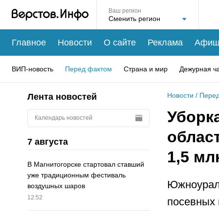
Ваш регион
Главное
Новости
О сайте
Реклама
Афиш
ВИП-новость
Перед фактом
Страна и мир
Дежурная ч
Новости
/
Перед
Лента новостей
Уборка
Календарь новостей
облас
7 августа
1,5 мл
В Магнитогорске стартовал ставший
уже традиционным фестиваль
Южноураль
воздушных шаров
12:52
посевных 