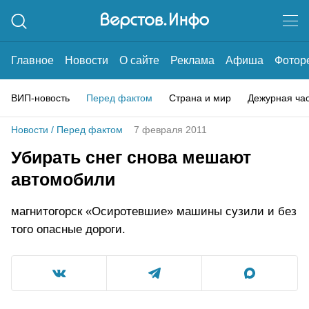
Главное
Новости
О сайте
Реклама
Афиша
Фотор
ВИП-новость
Перед фактом
Страна и мир
Дежурная ча
Новости
/
Перед фактом
7 февраля 2011
Убирать снег снова мешают
автомобили
магнитогорск «Осиротевшие» машины сузили и без
того опасные дороги.