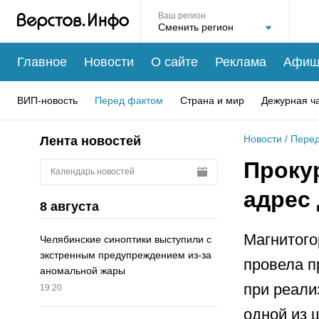
Ваш регион
Главное
Новости
О сайте
Реклама
Афиш
ВИП-новость
Перед фактом
Страна и мир
Дежурная ч
Новости
/
Перед
Лента новостей
Проку
Календарь новостей
адрес
8 августа
Магнитого
Челябинские синоптики выступили с
экстренным предупреждением из-за
провела п
аномальной жары
при реали
19:20
одной из 