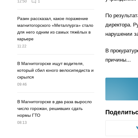
12:50
1
По результат
Разин рассказал, какое поражение
директора. Р
магнитогорского «Металлурга» стало
для него одним из самых тяжёлых в
нарушении за
карьере
11:22
В прокуратур
причины...
В Магнитогорске ищут водителя,
который сбил юного велосипедиста и
скрылся
09:46
В Магнитогорске в два раза выросло
число горожан, решивших сдать
Поделить
нормы ГТО
08:13