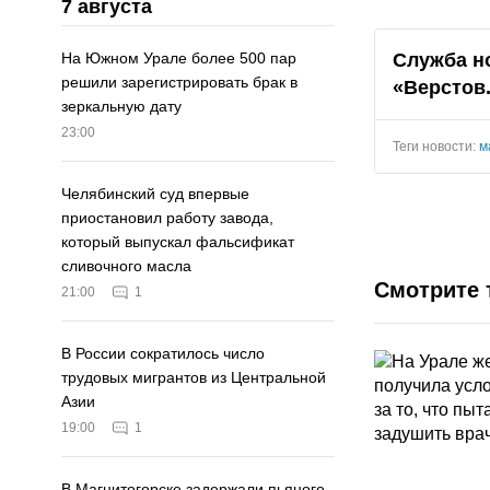
7 августа
Служба н
На Южном Урале более 500 пар
решили зарегистрировать брак в
«Верстов
зеркальную дату
23:00
Теги новости:
м
Челябинский суд впервые
приостановил работу завода,
который выпускал фальсификат
сливочного масла
Смотрите 
21:00
1
В России сократилось число
трудовых мигрантов из Центральной
Азии
19:00
1
В Магнитогорске задержали пьяного