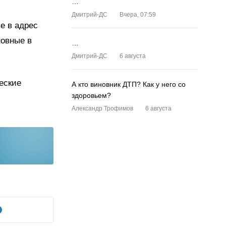
…
Дмитрий-ДС
Вчера, 07:59
е в адрес
новные в
…
Дмитрий-ДС
6 августа
еские
А кто виновник ДТП? Как у него со
здоровьем?
Александр Трофимов
6 августа