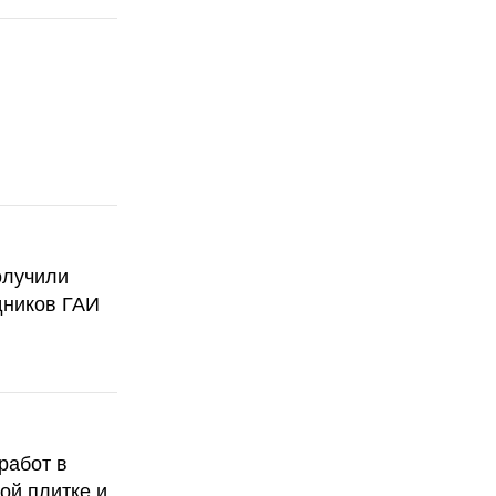
олучили
дников ГАИ
работ в
ой плитке и