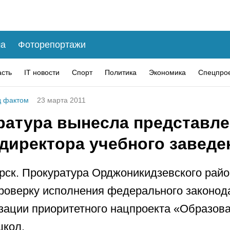
а
Фоторепортажи
асть
IT новости
Спорт
Политика
Экономика
Спецпро
 фактом
23 марта 2011
ратура вынесла представле
 директора учебного заведе
рск. Прокуратура Орджоникидзевского рай
роверку исполнения федерального законод
зации приоритетного нацпроекта «Образов
школ.