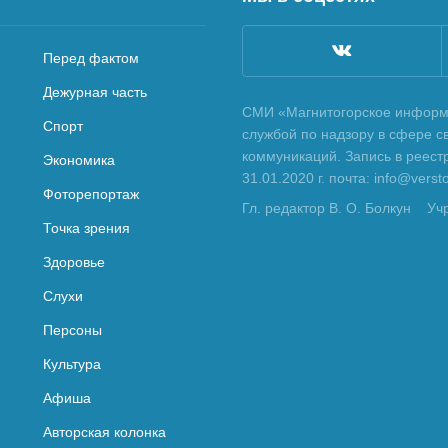
Перед фактом
Дежурная часть
СМИ «Магнитогорское информа
Спорт
службой по надзору в сфере с
коммуникаций. Запись в реес
Экономика
31.01.2020 г. почта: info@vers
Фоторепортаж
Гл. редактор В. О. Болкун
Уч
Точка зрения
Здоровье
Слухи
Персоны
Культура
Афиша
Авторская колонка