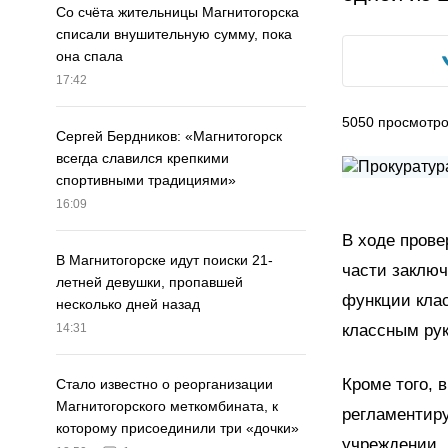
Со счёта жительницы Магнитогорска
списали внушительную сумму, пока
она спала
17:42
5050
просмотр
Сергей Бердников: «Магнитогорск
всегда славился крепкими
спортивными традициями»
16:09
В ходе прове
В Магнитогорске идут поиски 21-
части заклю
летней девушки, пропавшей
функции клас
несколько дней назад
классным ру
14:31
Кроме того, 
Стало известно о реорганизации
Магнитогорского меткомбината, к
регламентиру
которому присоединили три «дочки»
учреждении.