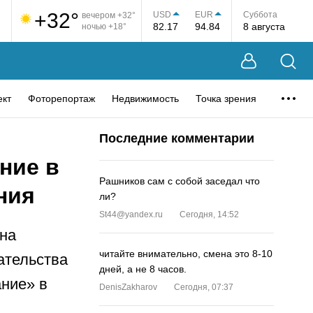
+32°
USD
EUR
Суббота
вечером +32°
82.17
94.84
8 августа
ночью +18°
ект
Фоторепортаж
Недвижимость
Точка зрения
Последние комментарии
ние в
Рашников сам с собой заседал что
ния
ли?
St44@yandex.ru
Сегодня, 14:52
она
читайте внимательно, смена это 8-10
ательства
дней, а не 8 часов.
ание» в
DenisZakharov
Сегодня, 07:37