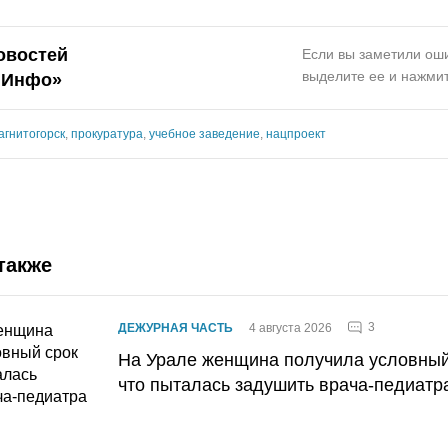
овостей
Если вы заметили оши
выделите ее и нажмит
.Инфо»
агнитогорск
,
прокуратура
,
учебное заведение
,
нацпроект
также
3
ДЕЖУРНАЯ ЧАСТЬ
4 августа 2026
На Урале женщина получила условный 
что пыталась задушить врача-педиатр