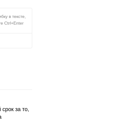
бку в тексте,
е Ctrl+Enter
срок за то,
а