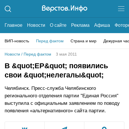
Главное
Новости
О сайте
Реклама
Афиша
Фотор
ВИП-новость
Перед фактом
Страна и мир
Дежурная ча
Новости
/
Перед фактом
3 мая 2011
В &quot;ЕР&quot; появились
свои &quot;нелегалы&quot;
Челябинск. Пресс-служба Челябинского
регионального отделения партии "Единая Россия"
выступила с официальным заявлением по поводу
появления «альтернативного» сайта партии.