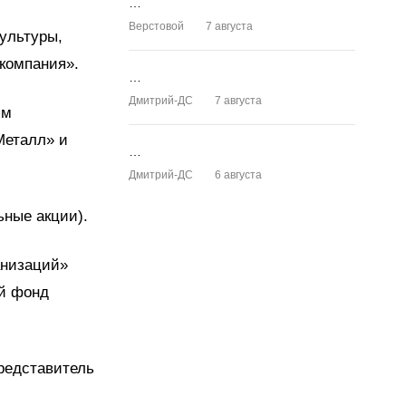
…
Верстовой
7 августа
ультуры,
 компания».
…
Дмитрий-ДС
7 августа
ям
Металл» и
…
Дмитрий-ДС
6 августа
ные акции).
анизаций»
ый фонд
редставитель