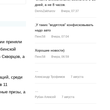
дней, а не 8 часов.
DenisZakharov
Вчера, 07:37
,У таких "водятлов" конфисковывать
надо авто
Пенс58
Вчера, 07:04
тии приняли
ябинской
Хорошие новости)
 Скворцов, а
Пенс58
Вчера, 06:59
…
аций, среди
Александр Трофимов
7 августа
в 11
…
ные призы, а
Рубан Алексей
7 августа