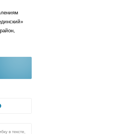
влениям
единский»
район,
бку в тексте,