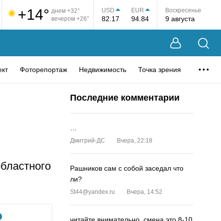
+14°
USD
EUR
Воскресенье
днем +32°
82.17
94.84
9 августа
вечером +26°
ект
Фоторепортаж
Недвижимость
Точка зрения
Последние комментарии
…
Дмитрий-ДС
Вчера, 22:18
областного
Рашников сам с собой заседал что
ли?
St44@yandex.ru
Вчера, 14:52
читайте внимательно, смена это 8-10