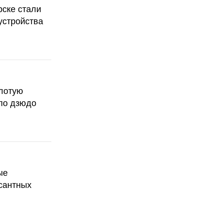
рске стали
устройства
олотую
по дзюдо
ые
сантных