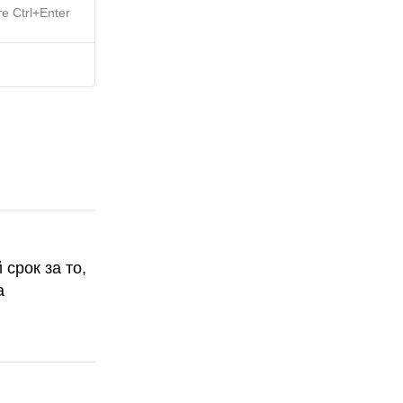
е Ctrl+Enter
срок за то,
а