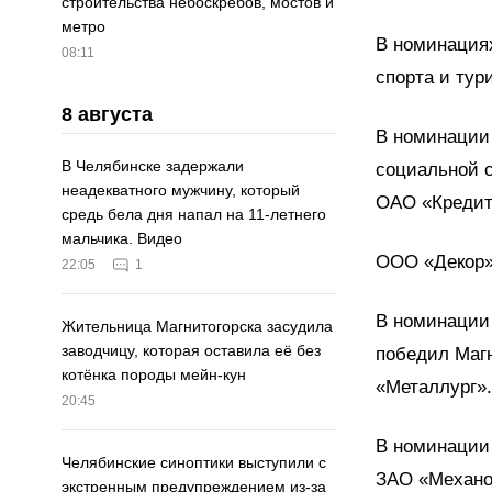
строительства небоскрёбов, мостов и
метро
В номинация
08:11
спорта и тур
8 августа
В номинации
В Челябинске задержали
социальной 
неадекватного мужчину, который
ОАО «Кредит
средь бела дня напал на 11-летнего
мальчика. Видео
ООО «Декор»
22:05
1
В номинации
Жительница Магнитогорска засудила
заводчицу, которая оставила её без
победил Маг
котёнка породы мейн-кун
«Металлург».
20:45
В номинации
Челябинские синоптики выступили с
ЗАО «Механо
экстренным предупреждением из-за