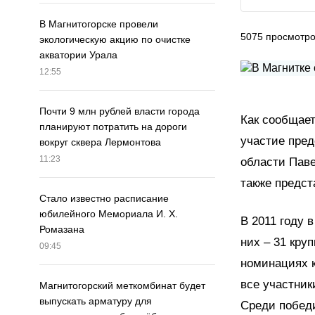
В Магнитогорске провели
5075
просмотр
экологическую акцию по очистке
акватории Урала
12:55
Почти 9 млн рублей власти города
Как сообщает
планируют потратить на дороги
участие пре
вокруг сквера Лермонтова
11:23
области Пав
также предст
Стало известно расписание
юбилейного Мемориала И. Х.
В 2011 году 
Ромазана
них – 31 кру
09:45
номинациях к
все участник
Магнитогорский меткомбинат будет
выпускать арматуру для
Среди победи