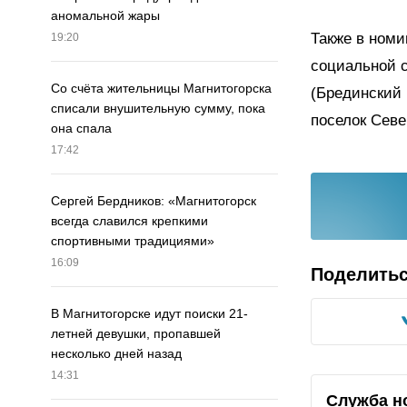
аномальной жары
Также в номи
19:20
социальной 
Со счёта жительницы Магнитогорска
(Брединский 
списали внушительную сумму, пока
поселок Севе
она спала
17:42
Сергей Бердников: «Магнитогорск
всегда славился крепкими
спортивными традициями»
16:09
Поделить
В Магнитогорске идут поиски 21-
летней девушки, пропавшей
несколько дней назад
14:31
Служба н