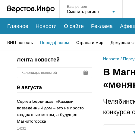
Ваш регион
Главное
Новости
О сайте
Реклама
Афиш
ВИП-новость
Перед фактом
Страна и мир
Дежурная ч
Новости
/
Перед
Лента новостей
В Магн
Календарь новостей
«меня
9 августа
Челябинск
Сергей Бердников: «Каждый
возведённый дом – это не просто
конкурса 
квадратные метры, а будущее
Магнитогорска»
14:32