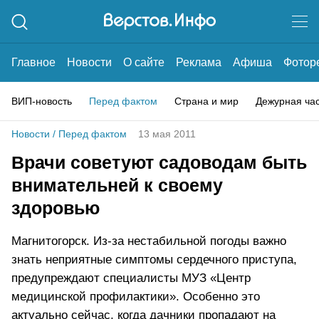
Главное
Новости
О сайте
Реклама
Афиша
Фотор
ВИП-новость
Перед фактом
Страна и мир
Дежурная ча
Новости
/
Перед фактом
13 мая 2011
Врачи советуют садоводам быть
внимательней к своему
здоровью
Магнитогорск. Из-за нестабильной погоды важно
знать неприятные симптомы сердечного приступа,
предупреждают специалисты МУЗ «Центр
медицинской профилактики». Особенно это
актуально сейчас, когда дачники пропадают на