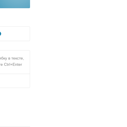
бку в тексте,
е Ctrl+Enter