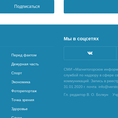
Подписаться
Мы в соцсетях
Перед фактом
Дежурная часть
СМИ «Магнитогорское информа
Спорт
службой по надзору в сфере с
коммуникаций. Запись в реес
Экономика
31.01.2020 г. почта: info@vers
Фоторепортаж
Гл. редактор В. О. Болкун
Уч
Точка зрения
Здоровье
Слухи