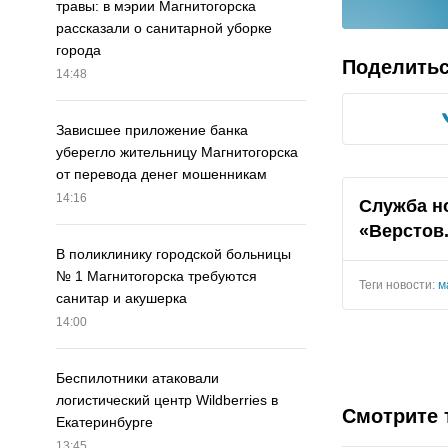
травы: в мэрии Магнитогорска
рассказали о санитарной уборке
города
Поделить
14:48
Зависшее приложение банка
уберегло жительницу Магнитогорска
от перевода денег мошенникам
14:16
Служба н
«Верстов
В поликлинику городской больницы
№ 1 Магнитогорска требуются
Теги новости:
м
санитар и акушерка
14:00
Беспилотники атаковали
логистический центр Wildberries в
Смотрите 
Екатеринбурге
13:45