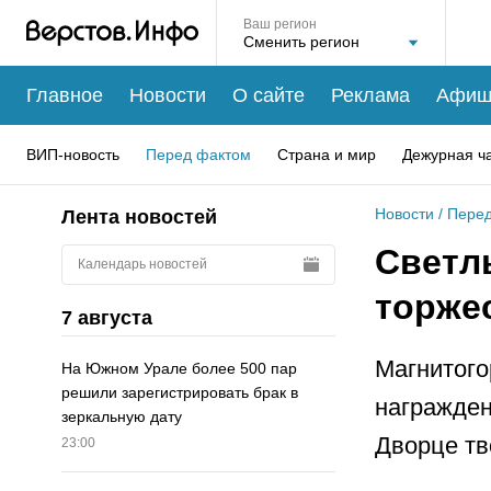
Ваш регион
Главное
Новости
О сайте
Реклама
Афиш
ВИП-новость
Перед фактом
Страна и мир
Дежурная ч
Новости
/
Перед
Лента новостей
Светл
Календарь новостей
торже
7 августа
Магнитого
На Южном Урале более 500 пар
решили зарегистрировать брак в
награжден
зеркальную дату
Дворце тв
23:00