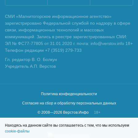
СМИ «Магнитогорское информационное агентство»
зарегистрировано Федеральной службой по надзору в сфере
связи, информационных технологий и массовых
коммуникаций. Запись в реестре зарегистрированных СМИ:
ЭЛ № ФС77-77805 от 31.01.2020 г. почта: info@verstov.info 18+
Телефон редакции +7 (3519) 279-733
Гл. редактор В. О. Болкун
Учредитель А.П. Верстов
Политика конфиденциальности
Согласие на сбор и обработку персональных данных
© 2008—
2026
Верстов.Инфо
18+
Сделано в
KLBR
Находясь на данном сайте вы соглашаетесь с тем, что мы используем
cookie-файлы